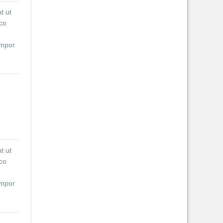
unt
t ut
ita
mco
empor
r in
t, sed
, quis
rure
ucimus
ias
unt
t ut
ita
mco
empor
r in
t, sed