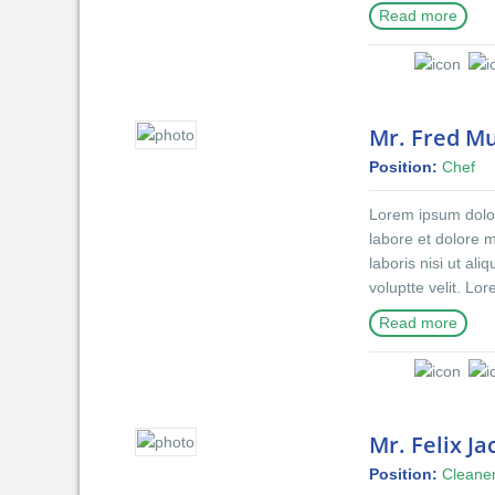
incididunt ut lab
Read more
exercitation ullam
reprehenderit in v
do eiusmod tempor
nostrud exercitati
dolor in reprehen
Mr. Fred M
blanditiis praese
Position:
Chef
qui blanditiis pra
excepturi sint occ
Lorem ipsum dolor 
mollitia animi, id
labore et dolore 
distinctio.
laboris nisi ut al
voluptte velit. Lo
incididunt ut lab
Read more
exercitation ullam
reprehenderit in v
do eiusmod tempor
nostrud exercitati
dolor in reprehen
Mr. Felix J
blanditiis praese
Position:
Cleane
qui blanditiis pra