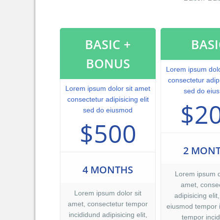
do eiusmod tempor
nostrud exercitati
dolor in reprehen
blanditiis praese
BASIC +
BASI
qui blanditiis pra
excepturi sint occ
BONUS
mollitia animi, id
Lorem ipsum dolo
distinctio.
consectetur adipi
Lorem ipsum dolor sit amet
sed do eiu
consectetur adipisicing elit
$2
sed do eiusmod
$500
2 MON
4 MONTHS
Lorem ipsum do
amet, consec
Lorem ipsum dolor sit
adipisicing elit
amet, consectetur tempor
eiusmod tempor 
incididund adipisicing elit,
tempor incid