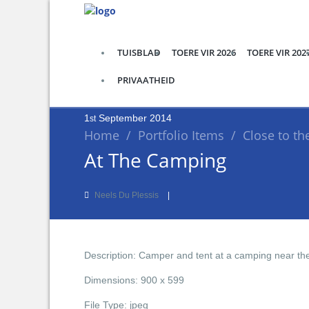
TUISBLAD
TOERE VIR 2026
TOERE VIR 202
PRIVAATHEID
1
September
2014
st
Home
/
Portfolio Items
/
Close to th
At The Camping
Neels Du Plessis
Description:
Camper and tent at a camping near th
Dimensions:
900 x 599
File Type:
jpeg