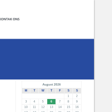
KONTAK ONS
August 2026
M
T
W
T
F
S
S
1
2
3
4
5
6
7
8
9
10
11
12
13
14
15
16