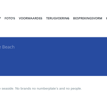
7
FOTO’S
VOORWAARDES
TERUGVOERING
BESPREKINGSVORM
e Beach
e seaside. No brands no numberplate’s and no people.