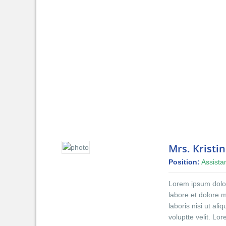
Mrs. Kristi
Position:
Assista
Lorem ipsum dolor 
labore et dolore 
laboris nisi ut al
voluptte velit. Lo