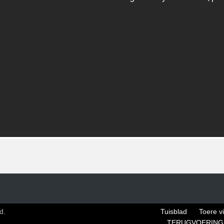
d.
Tuisblad
Toere v
TERUGVOERING