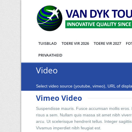
TUISBLAD
TOERE VIR 2026
TOERE VIR 2027
FO
PRIVAATHEID
Video
Select video source (youtube, vimeo), URL of displa
Vimeo Video
Suspendisse mauris. Fusce accumsan mollis eros. Pe
risus a sem. Nullam quis massa sit amet nibh vive
arcu. Ut scelerisque hendrerit tellus. Integer sagitt
Vivamus imperdiet nibh feugiat est.