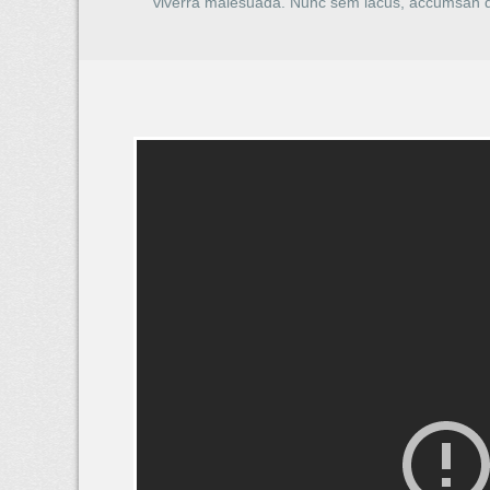
viverra malesuada. Nunc sem lacus, accumsan quis