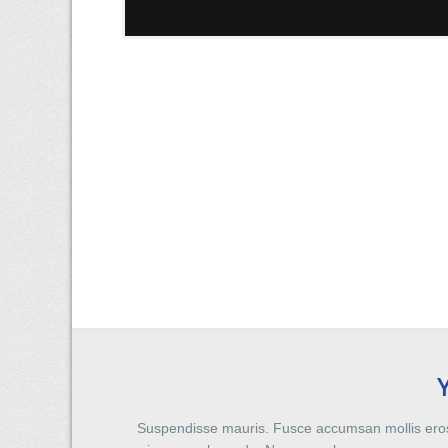
Suspendisse mauris. Fusce accumsan mollis eros.