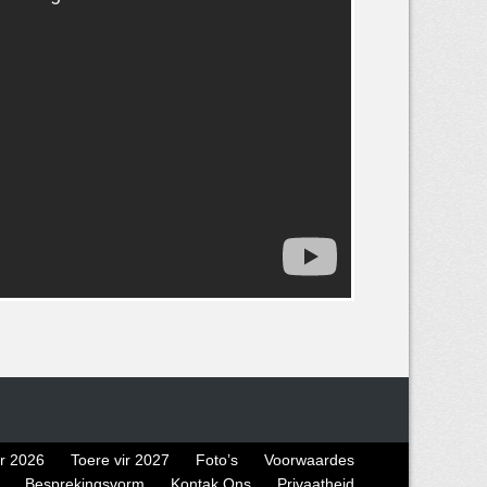
ir 2026
Toere vir 2027
Foto’s
Voorwaardes
Besprekingsvorm
Kontak Ons
Privaatheid