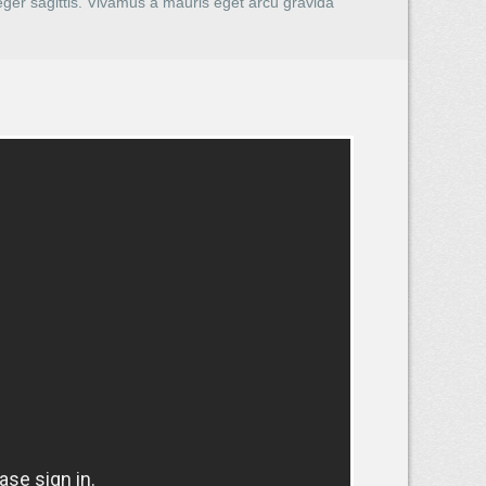
eger sagittis. Vivamus a mauris eget arcu gravida