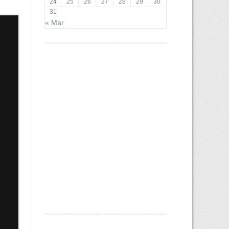
24
25
26
27
28
29
30
31
« Mar