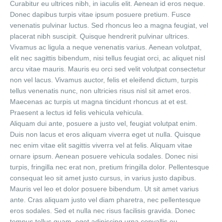
Curabitur eu ultrices nibh, in iaculis elit. Aenean id eros neque.
Donec dapibus turpis vitae ipsum posuere pretium. Fusce
venenatis pulvinar luctus. Sed rhoncus leo a magna feugiat, vel
placerat nibh suscipit. Quisque hendrerit pulvinar ultrices.
Vivamus ac ligula a neque venenatis varius. Aenean volutpat,
elit nec sagittis bibendum, nisi tellus feugiat orci, ac aliquet nisl
arcu vitae mauris. Mauris eu orci sed velit volutpat consectetur
non vel lacus. Vivamus auctor, felis et eleifend dictum, turpis
tellus venenatis nunc, non ultricies risus nisl sit amet eros.
Maecenas ac turpis ut magna tincidunt rhoncus at et est.
Praesent a lectus id felis vehicula vehicula.
Aliquam dui ante, posuere a justo vel, feugiat volutpat enim.
Duis non lacus et eros aliquam viverra eget ut nulla. Quisque
nec enim vitae elit sagittis viverra vel at felis. Aliquam vitae
ornare ipsum. Aenean posuere vehicula sodales. Donec nisi
turpis, fringilla nec erat non, pretium fringilla dolor. Pellentesque
consequat leo sit amet justo cursus, in varius justo dapibus.
Mauris vel leo et dolor posuere bibendum. Ut sit amet varius
ante. Cras aliquam justo vel diam pharetra, nec pellentesque
eros sodales. Sed et nulla nec risus facilisis gravida. Donec
tempus tellus quam, eget adipiscing urna convallis eu.