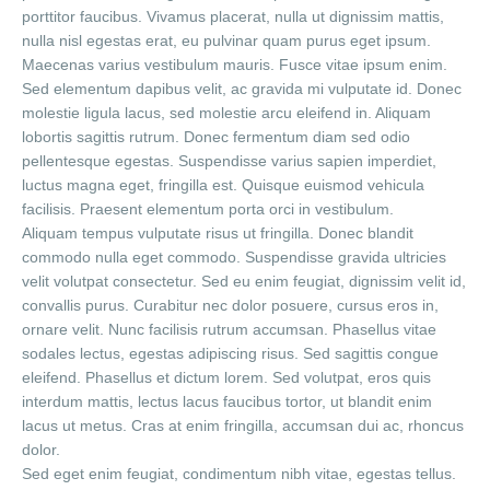
porttitor faucibus. Vivamus placerat, nulla ut dignissim mattis,
nulla nisl egestas erat, eu pulvinar quam purus eget ipsum.
Maecenas varius vestibulum mauris. Fusce vitae ipsum enim.
Sed elementum dapibus velit, ac gravida mi vulputate id. Donec
molestie ligula lacus, sed molestie arcu eleifend in. Aliquam
lobortis sagittis rutrum. Donec fermentum diam sed odio
pellentesque egestas. Suspendisse varius sapien imperdiet,
luctus magna eget, fringilla est. Quisque euismod vehicula
facilisis. Praesent elementum porta orci in vestibulum.
Aliquam tempus vulputate risus ut fringilla. Donec blandit
commodo nulla eget commodo. Suspendisse gravida ultricies
velit volutpat consectetur. Sed eu enim feugiat, dignissim velit id,
convallis purus. Curabitur nec dolor posuere, cursus eros in,
ornare velit. Nunc facilisis rutrum accumsan. Phasellus vitae
sodales lectus, egestas adipiscing risus. Sed sagittis congue
eleifend. Phasellus et dictum lorem. Sed volutpat, eros quis
interdum mattis, lectus lacus faucibus tortor, ut blandit enim
lacus ut metus. Cras at enim fringilla, accumsan dui ac, rhoncus
dolor.
Sed eget enim feugiat, condimentum nibh vitae, egestas tellus.