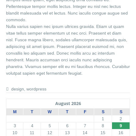
Pellentesque tempor mollis lectus. Integer eu nisl nec lectus
blandit malesuada vel et lectus. Nunc iaculis congue augue sed
commodo.
Nulla varius sapien nec ipsum ultrices gravida. Etiam ut quam
vitae tellus semper elementum ut nec orci. Praesent et diam
nisl. Fusce magna libero, sodales ullamcorper malesuada quis,
adipiscing sit amet ipsum. Praesent placerat euismod mi, non
convallis leo aliquam sed. Donec mollis arcu ac interdum
hendrerit. Mauris accumsan orci iaculis nunc adipiscing
pharetra. Vivamus semper elit eu mi faucibus rhoncus. Curabitur
volutpat sapien eget fermentum feugiat.
design
,
wordpress
August 2026
M
T
W
T
F
S
S
1
2
3
4
5
6
7
8
9
10
11
12
13
14
15
16