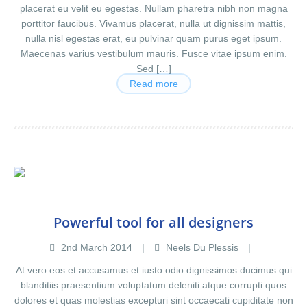
placerat eu velit eu egestas. Nullam pharetra nibh non magna
porttitor faucibus. Vivamus placerat, nulla ut dignissim mattis,
nulla nisl egestas erat, eu pulvinar quam purus eget ipsum.
Maecenas varius vestibulum mauris. Fusce vitae ipsum enim.
Sed […]
Read more
Powerful tool for all designers
2
nd
March
2014
Neels Du Plessis
At vero eos et accusamus et iusto odio dignissimos ducimus qui
blanditiis praesentium voluptatum deleniti atque corrupti quos
dolores et quas molestias excepturi sint occaecati cupiditate non