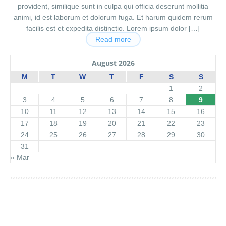
provident, similique sunt in culpa qui officia deserunt mollitia
animi, id est laborum et dolorum fuga. Et harum quidem rerum
facilis est et expedita distinctio. Lorem ipsum dolor […]
Read more
August 2026
M
T
W
T
F
S
S
1
2
3
4
5
6
7
8
9
10
11
12
13
14
15
16
17
18
19
20
21
22
23
24
25
26
27
28
29
30
31
« Mar