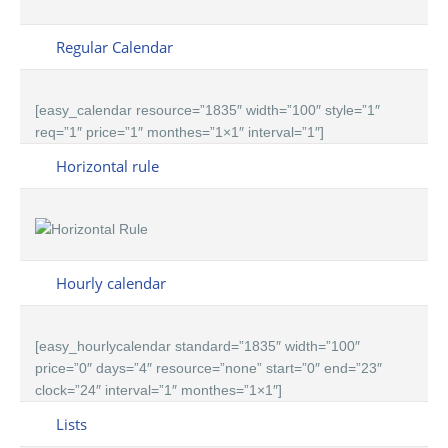
Regular Calendar
[easy_calendar resource=”1835″ width=”100″ style=”1″
req=”1″ price=”1″ monthes=”1×1″ interval=”1″]
Horizontal rule
Hourly calendar
[easy_hourlycalendar standard=”1835″ width=”100″
price=”0″ days=”4″ resource=”none” start=”0″ end=”23″
clock=”24″ interval=”1″ monthes=”1×1″]
Lists