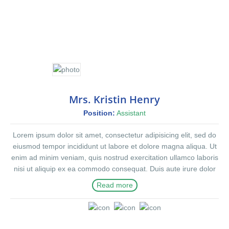
Mrs. Kristin Henry
Position:
Assistant
Lorem ipsum dolor sit amet, consectetur adipisicing elit, sed do
eiusmod tempor incididunt ut labore et dolore magna aliqua. Ut
enim ad minim veniam, quis nostrud exercitation ullamco laboris
nisi ut aliquip ex ea commodo consequat. Duis aute irure dolor
in reprehenderit in voluptte velit. Lorem ipsum dolor sit amet,
Read more
consectetur adipisicing elit, sed do eiusmod tempor incididunt ut
labore et dolore magna aliqua. Ut enim ad minim veniam, quis
nostrud exercitation ullamco laboris nisi ut aliquip ex ea
commodo consequat. Duis aute irure dolor in reprehenderit in