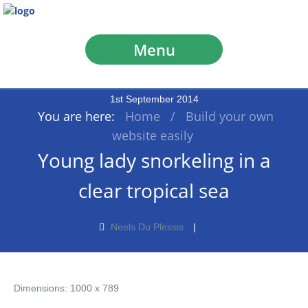
Menu
1
st
September
2014
You are here:
Home
/
Build your own
website easily
Young lady snorkeling in a
clear tropical sea
Neels Du Plessis
Dimensions:
1000 x 789