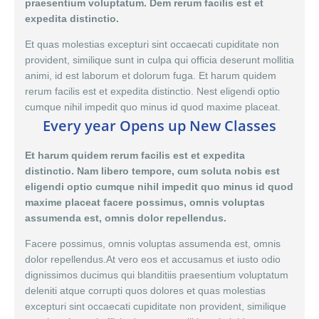
praesentium voluptatum. Dem rerum facilis est et
expedita distinctio.
Et quas molestias excepturi sint occaecati cupiditate non
provident, similique sunt in culpa qui officia deserunt mollitia
animi, id est laborum et dolorum fuga. Et harum quidem
rerum facilis est et expedita distinctio. Nest eligendi optio
cumque nihil impedit quo minus id quod maxime placeat.
Every year Opens up New Classes
Et harum quidem rerum facilis est et expedita
distinctio. Nam libero tempore, cum soluta nobis est
eligendi optio cumque nihil impedit quo minus id quod
maxime placeat facere possimus, omnis voluptas
assumenda est, omnis dolor repellendus.
Facere possimus, omnis voluptas assumenda est,
omnis
dolor
repellendus.At vero eos et accusamus et iusto odio
dignissimos ducimus qui blanditiis praesentium voluptatum
deleniti atque corrupti quos dolores et quas molestias
excepturi sint occaecati cupiditate non provident, similique