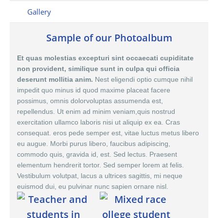
Gallery
Sample of our Photoalbum
Et quas molestias excepturi sint occaecati cupiditate
non provident, similique sunt in culpa qui officia
deserunt mollitia anim.
Nest eligendi optio cumque nihil
impedit quo minus id quod maxime placeat facere
possimus,
omnis dolor
voluptas assumenda est,
repellendus. Ut enim ad minim veniam,quis nostrud
exercitation ullamco laboris nisi ut aliquip ex ea. Cras
consequat. eros pede semper est, vitae luctus metus libero
eu augue. Morbi purus libero, faucibus adipiscing,
commodo quis, gravida id, est. Sed lectus. Praesent
elementum hendrerit tortor. Sed semper lorem at felis.
Vestibulum volutpat, lacus a ultrices sagittis, mi neque
euismod dui, eu pulvinar nunc sapien ornare nisl.