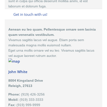
sunt in culpa qui officia deserunt mollitia animi, id est
laborum et dolorum fuga.
Get in touch with us!
Aenean eu leo quam. Pellentesque ornare sem lacinia
quam venenatis vestibulum.
Vivamus sagittis lacus vel augue. Etiam porta sem
malesuada magna mollis euismod nullam.
Eget urna mollis ornare vel eu leo. Vivamus sagittis lacus
vel augue laoreet rutrum auctor.
John White
8004 Kingsland Drive
Releigh, 27613
Phone:
(919) 426-3256
Mobil:
(919) 333-3333
Fax:
(919) 999-9999