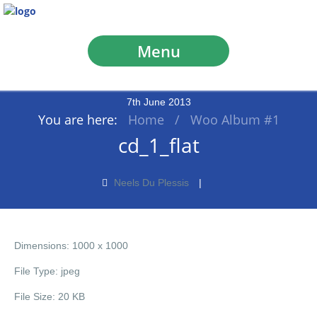
Menu
7
th
June
2013
You are here:
Home
/
Woo Album #1
cd_1_flat
Neels Du Plessis
Dimensions:
1000 x 1000
File Type:
jpeg
File Size:
20 KB