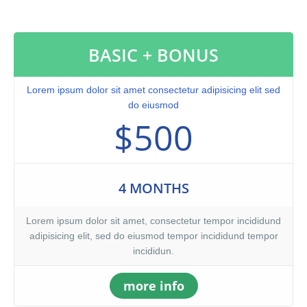
nostrud exercitation ullamco laboris nisi ut aliquip ex ea
commodo consequat. Duis aute irure dolor in reprehenderit in
voluptate velit.Lorem ipsum dolor amet laboris consectetur
BASIC + BONUS
adipisicing elit, sed do eiusmod tempor incididunt ut labore et
dolore magna aliqua. Ut enim ad minim veniam, quis nostrud
exercitation ullamco laboris nisi ut aliquip ex ea commodo
Lorem ipsum dolor sit amet consectetur adipisicing elit sed
consequat. Duis aute irure dolor in reprehenderit.At vero eos et
do eiusmod
accusamus et iusto odio dignissimos ducimus qui blanditiis
$500
praesentium voluptatum. At vero eos et accusamus et iusto odio
dignissimos ducimus qui blanditiis praesentium voluptatum
deleniti atque corrupti quos dolores et quas molestias excepturi
sint occaecati cupiditate non provident, similique sunt in culpa
4 MONTHS
qui officia deserunt mollitia animi, id est laborum et dolorum
fuga. Et harum quidem rerum facilis est et expedita distinctio.
Lorem ipsum dolor sit amet, consectetur tempor incididund
adipisicing elit, sed do eiusmod tempor incididund tempor
incididun.
more info