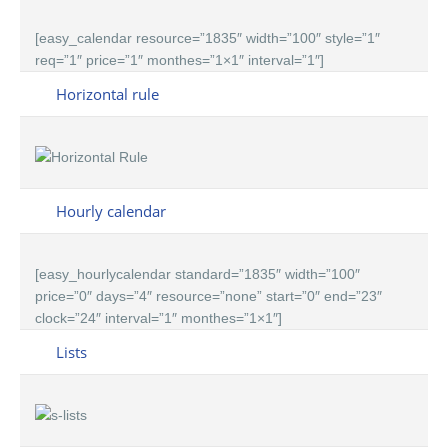
[easy_calendar resource=”1835″ width=”100″ style=”1″
req=”1″ price=”1″ monthes=”1×1″ interval=”1″]
Horizontal rule
Hourly calendar
[easy_hourlycalendar standard=”1835″ width=”100″
price=”0″ days=”4″ resource=”none” start=”0″ end=”23″
clock=”24″ interval=”1″ monthes=”1×1″]
Lists