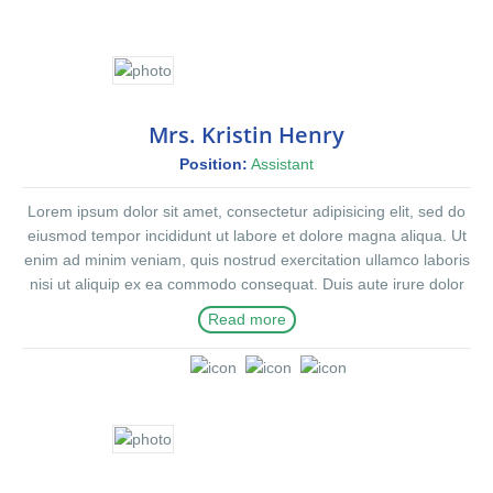
Mrs. Kristin Henry
Position:
Assistant
Lorem ipsum dolor sit amet, consectetur adipisicing elit, sed do
eiusmod tempor incididunt ut labore et dolore magna aliqua. Ut
enim ad minim veniam, quis nostrud exercitation ullamco laboris
nisi ut aliquip ex ea commodo consequat. Duis aute irure dolor
in reprehenderit in voluptte velit. Lorem ipsum dolor sit amet,
Read more
consectetur adipisicing elit, sed do eiusmod tempor incididunt ut
labore et dolore magna aliqua. Ut enim ad minim veniam, quis
nostrud exercitation ullamco laboris nisi ut aliquip ex ea
commodo consequat. Duis aute irure dolor in reprehenderit in
voluptate velit.Lorem ipsum dolor amet laboris consectetur
adipisicing elit, sed do eiusmod tempor incididunt ut labore et
dolore magna aliqua. Ut enim ad minim veniam, quis nostrud