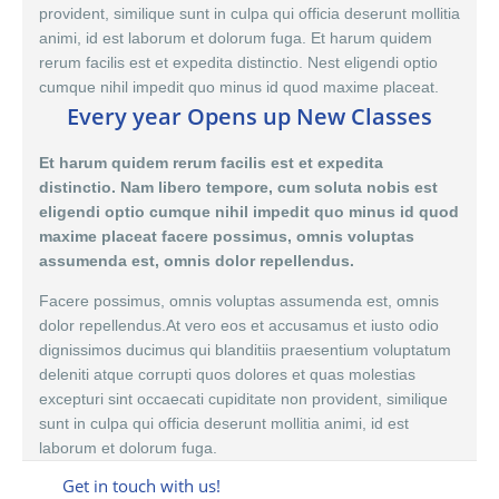
provident, similique sunt in culpa qui officia deserunt mollitia
animi, id est laborum et dolorum fuga. Et harum quidem
rerum facilis est et expedita distinctio. Nest eligendi optio
cumque nihil impedit quo minus id quod maxime placeat.
Every year Opens up New Classes
Et harum quidem rerum facilis est et expedita
distinctio. Nam libero tempore, cum soluta nobis est
eligendi optio cumque nihil impedit quo minus id quod
maxime placeat facere possimus, omnis voluptas
assumenda est, omnis dolor repellendus.
Facere possimus, omnis voluptas assumenda est,
omnis
dolor
repellendus.At vero eos et accusamus et iusto odio
dignissimos ducimus qui blanditiis praesentium voluptatum
deleniti atque corrupti quos dolores et quas molestias
excepturi sint occaecati cupiditate non provident, similique
sunt in culpa qui officia deserunt mollitia animi, id est
laborum et dolorum fuga.
Get in touch with us!