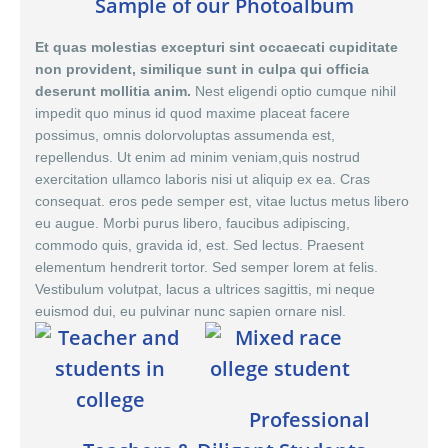
Sample of our Photoalbum
Et quas molestias excepturi sint occaecati cupiditate
non provident, similique sunt in culpa qui officia
deserunt mollitia anim.
Nest eligendi optio cumque nihil
impedit quo minus id quod maxime placeat facere
possimus,
omnis dolor
voluptas assumenda est,
repellendus. Ut enim ad minim veniam,quis nostrud
exercitation ullamco laboris nisi ut aliquip ex ea. Cras
consequat. eros pede semper est, vitae luctus metus libero
eu augue. Morbi purus libero, faucibus adipiscing,
commodo quis, gravida id, est. Sed lectus. Praesent
elementum hendrerit tortor. Sed semper lorem at felis.
Vestibulum volutpat, lacus a ultrices sagittis, mi neque
euismod dui, eu pulvinar nunc sapien ornare nisl.
Professional