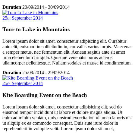
luctus eleifend velit ac blandit.
Sed nulla sem, rutrum id nulla ac, sagittis tempor massa. In hac
Duration
20/09/2014
-
30/09/2014
habitasse platea dictumst. Vivamus viverra ultricies libero, ac
dignissim nunc ullamcorper sit amet. Proin a turpis vestibulum,
25
September
2014
th
iaculis lorem suscipit, porttitor metus. Maecenas turpis turpis,
vehicula sed metus nec, placerat congue turpis. In fringilla porttitor
Tour to Lake in Mountains
nisl, id sagittis ante ullamcorper et. Phasellus auctor aliquam elit, sit
amet tristique ligula vehicula ut. Duis et diam volutpat, eleifend dui
a, semper sem. Donec vel eros eleifend, malesuada justo vel,
Lorem ipsum dolor sit amet, consectetur adipiscing elit. Curabitur
placerat turpis. Quisque pellentesque eleifend erat non consequat.
ante elit, euismod in sollicitudin in, convallis varius turpis. Maecenas
Mauris a tortor metus. Nullam luctus convallis pulvinar. Vivamus
a semper metus, nec fermentum elit. Aenean sagittis ante sit amet
tempor odio ut dui elementum mollis. Cum sociis natoque penatibus
urna elementum fringilla. Quisque venenatis purus ac eros
et magnis dis parturient montes, nascetur ridiculus mus. Aenean
ullamcorper pellentesque. Nullam sodales et massa id condimentum.
luctus eleifend velit ac blandit.
Sed nulla sem, rutrum id nulla ac, sagittis tempor massa. In hac
Duration
25/09/2014
-
29/09/2014
habitasse platea dictumst. Vivamus viverra ultricies libero, ac
dignissim nunc ullamcorper sit amet. Proin a turpis vestibulum,
25
September
2014
th
iaculis lorem suscipit, porttitor metus. Maecenas turpis turpis,
vehicula sed metus nec, placerat congue turpis. In fringilla porttitor
Kite Boarding Event on the Beach
nisl, id sagittis ante ullamcorper et. Phasellus auctor aliquam elit, sit
amet tristique ligula vehicula ut. Duis et diam volutpat, eleifend dui
a, semper sem. Donec vel eros eleifend, malesuada justo vel,
Lorem ipsum dolor sit amet, consectetur adipisicing elit, sed do
placerat turpis. Quisque pellentesque eleifend erat non consequat.
eiusmod tempor incididunt ut labore et dolore magna aliqua. Ut
Mauris a tortor metus. Nullam luctus convallis pulvinar. Vivamus
enim ad minim veniam, quis nostrud exercitation ullamco laboris nisi
tempor odio ut dui elementum mollis. Cum sociis natoque penatibus
ut aliquip ex ea commodo consequat. Duis aute irure dolor in
et magnis dis parturient montes, nascetur ridiculus mus. Aenean
reprehenderit in voluptte velit. Lorem ipsum dolor sit amet,
luctus eleifend velit ac blandit.
consectetur adipisicing elit, sed do eiusmod tempor incididunt ut