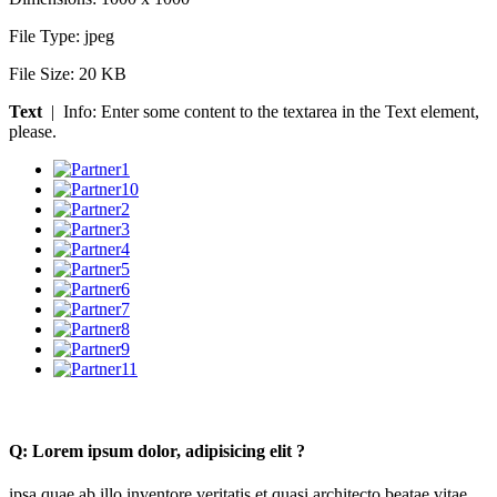
File Type:
jpeg
File Size:
20 KB
Text
| Info: Enter some content to the textarea in the Text element,
please.
Q:
Lorem ipsum dolor, adipisicing elit ?
ipsa quae ab illo inventore veritatis et quasi architecto beatae vitae