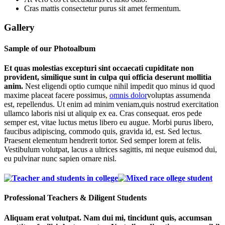
Cras mattis consectetur purus sit amet fermentum.
Gallery
Sample of our Photoalbum
Et quas molestias excepturi sint occaecati cupiditate non
provident, similique sunt in culpa qui officia deserunt mollitia
anim.
Nest eligendi optio cumque nihil impedit quo minus id quod
maxime placeat facere possimus,
omnis dolor
voluptas assumenda
est, repellendus. Ut enim ad minim veniam,quis nostrud exercitation
ullamco laboris nisi ut aliquip ex ea. Cras consequat. eros pede
semper est, vitae luctus metus libero eu augue. Morbi purus libero,
faucibus adipiscing, commodo quis, gravida id, est. Sed lectus.
Praesent elementum hendrerit tortor. Sed semper lorem at felis.
Vestibulum volutpat, lacus a ultrices sagittis, mi neque euismod dui,
eu pulvinar nunc sapien ornare nisl.
Professional Teachers & Diligent Students
Aliquam erat volutpat. Nam dui mi, tincidunt quis, accumsan