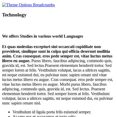
Technology
We offers Studies in various world Languages
Et quas molestias excepturi sint occaecati cupiditate non
provident, similique sunt in culpa qui officia deserunt mollitia
anim. Cras consequat. eros pede semper est, vitae luctus metus
libero eu augue.
Purus libero, faucibus adipiscing, commodo quis,
gravida id, est. Sed lectus.Praesent elementum hendrerit tortor. Sed
semper lorem at felis. Vestibulum volutpat, lacus a ultrices sagittis,
mi neque euismod dui, eu pulvinar nunc sapien ornare nisl vitae
luctus metus libero eu augue. Cras consequat. eros pede semper est,
vitae luctus metus libero eu augue. Morbi purus libero, faucibus
adipiscing, commodo quis, gravida id, est. Sed lectus. Praesent
elementum hendrerit tortor. Sed semper lorem at felis. Vestibulum
volutpat, lacus a ultrices sagittis, mi neque euismod dui, eu pulvinar
nunc sapien ornare nisl.
Vestibulum id ligula porta felis euismod semper.
At vero eos et accusamus et iusto odio.