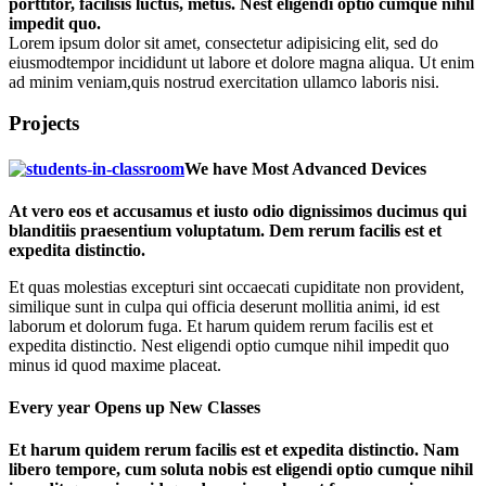
porttitor, facilisis luctus, metus. Nest eligendi optio cumque nihil
impedit quo.
Lorem ipsum dolor sit amet, consectetur adipisicing elit, sed do
eiusmodtempor incididunt ut labore et dolore magna aliqua. Ut enim
ad minim veniam,quis nostrud exercitation ullamco laboris nisi.
Projects
We have Most Advanced Devices
At vero eos et accusamus et iusto odio dignissimos ducimus qui
blanditiis praesentium voluptatum. Dem rerum facilis est et
expedita distinctio.
Et quas molestias excepturi sint occaecati cupiditate non provident,
similique sunt in culpa qui officia deserunt mollitia animi, id est
laborum et dolorum fuga. Et harum quidem rerum facilis est et
expedita distinctio. Nest eligendi optio cumque nihil impedit quo
minus id quod maxime placeat.
Every year Opens up New Classes
Et harum quidem rerum facilis est et expedita distinctio. Nam
libero tempore, cum soluta nobis est eligendi optio cumque nihil