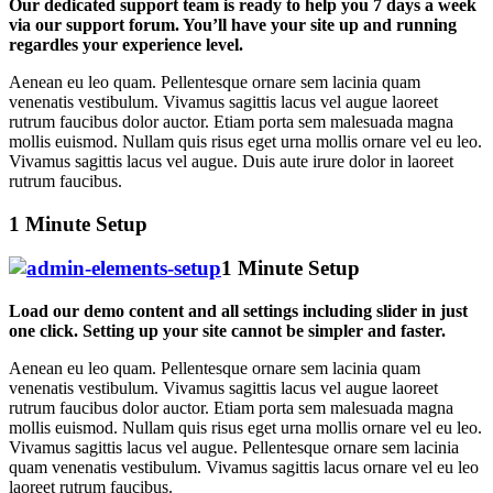
Our dedicated support team is ready to help you 7 days a week
via our support forum. You’ll have your site up and running
regardles your experience level.
Aenean eu leo quam. Pellentesque ornare sem lacinia quam
venenatis vestibulum. Vivamus sagittis lacus vel augue laoreet
rutrum faucibus dolor auctor. Etiam porta sem malesuada magna
mollis euismod. Nullam quis risus eget urna mollis ornare vel eu leo.
Vivamus sagittis lacus vel augue. Duis aute irure dolor in laoreet
rutrum faucibus.
1 Minute Setup
1 Minute Setup
Load our demo content and all settings including slider in just
one click. Setting up your site cannot be simpler and faster.
Aenean eu leo quam. Pellentesque ornare sem lacinia quam
venenatis vestibulum. Vivamus sagittis lacus vel augue laoreet
rutrum faucibus dolor auctor. Etiam porta sem malesuada magna
mollis euismod. Nullam quis risus eget urna mollis ornare vel eu leo.
Vivamus sagittis lacus vel augue. Pellentesque ornare sem lacinia
quam venenatis vestibulum. Vivamus sagittis lacus ornare vel eu leo
laoreet rutrum faucibus.