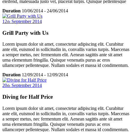
eleifend, malesuada justo vel, placerat turpis. Quisque pellentesque
eleifend erat non consequat. Mauris a tortor metus. Nullam luctus
Duration
10/06/2014
-
24/06/2014
convallis pulvinar. Vivamus tempor odio ut dui elementum mollis.
Cum sociis natoque penatibus et magnis dis parturient montes,
12
September
2014
th
nascetur ridiculus mus. Aenean luctus eleifend velit ac blandit.
Grill Party with Us
Lorem ipsum dolor sit amet, consectetur adipiscing elit. Curabitur
ante elit, euismod in sollicitudin in, convallis varius turpis. Maecenas
a semper metus, nec fermentum elit. Aenean sagittis ante sit amet
urna elementum fringilla. Quisque venenatis purus ac eros
ullamcorper pellentesque. Nullam sodales et massa id condimentum.
Sed nulla sem, rutrum id nulla ac, sagittis tempor massa. In hac
Duration
12/09/2014
-
12/09/2014
habitasse platea dictumst. Vivamus viverra ultricies libero, ac
dignissim nunc ullamcorper sit amet. Proin a turpis vestibulum,
20
September
2014
th
iaculis lorem suscipit, porttitor metus. Maecenas turpis turpis,
vehicula sed metus nec, placerat congue turpis. In fringilla porttitor
Diving for Half Price
nisl, id sagittis ante ullamcorper et. Phasellus auctor aliquam elit, sit
amet tristique ligula vehicula ut. Duis et diam volutpat, eleifend dui
a, semper sem. Donec vel eros eleifend, malesuada justo vel,
Lorem ipsum dolor sit amet, consectetur adipiscing elit. Curabitur
placerat turpis. Quisque pellentesque eleifend erat non consequat.
ante elit, euismod in sollicitudin in, convallis varius turpis. Maecenas
Mauris a tortor metus. Nullam luctus convallis pulvinar. Vivamus
a semper metus, nec fermentum elit. Aenean sagittis ante sit amet
tempor odio ut dui elementum mollis. Cum sociis natoque penatibus
urna elementum fringilla. Quisque venenatis purus ac eros
et magnis dis parturient montes, nascetur ridiculus mus. Aenean
ullamcorper pellentesque. Nullam sodales et massa id condimentum.