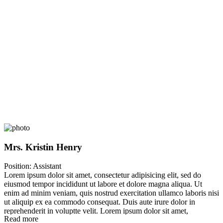
Mrs. Kristin Henry
Position:
Assistant
Lorem ipsum dolor sit amet, consectetur adipisicing elit, sed do
eiusmod tempor incididunt ut labore et dolore magna aliqua. Ut
enim ad minim veniam, quis nostrud exercitation ullamco laboris nisi
ut aliquip ex ea commodo consequat. Duis aute irure dolor in
reprehenderit in voluptte velit. Lorem ipsum dolor sit amet,
Read more
consectetur adipisicing elit, sed do eiusmod tempor incididunt ut