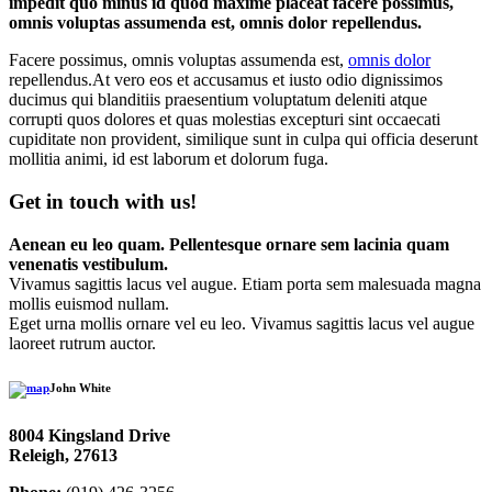
impedit quo minus id quod maxime placeat facere possimus,
omnis voluptas assumenda est, omnis dolor repellendus.
Facere possimus, omnis voluptas assumenda est,
omnis dolor
repellendus.At vero eos et accusamus et iusto odio dignissimos
ducimus qui blanditiis praesentium voluptatum deleniti atque
corrupti quos dolores et quas molestias excepturi sint occaecati
cupiditate non provident, similique sunt in culpa qui officia deserunt
mollitia animi, id est laborum et dolorum fuga.
Get in touch with us!
Aenean eu leo quam. Pellentesque ornare sem lacinia quam
venenatis vestibulum.
Vivamus sagittis lacus vel augue. Etiam porta sem malesuada magna
mollis euismod nullam.
Eget urna mollis ornare vel eu leo. Vivamus sagittis lacus vel augue
laoreet rutrum auctor.
John White
8004 Kingsland Drive
Releigh, 27613