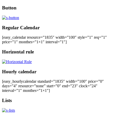
Button
Regular Calendar
[easy_calendar resource=”1835″ width=”100″ style=”1″ req=”1″
price=”1″ monthes=”1×1″ interval=”1″]
Horizontal rule
Hourly calendar
[easy_hourlycalendar standard=”1835″ width=”100″ price=”0″
days=”4″ resource=”none” start=”0″ end=”23″ clock=”24″
interval=”1″ monthes=”1×1″]
Lists