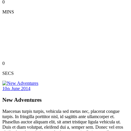
0
MINS
0
SECS
10
June
2014
th
New Adventures
Maecenas turpis turpis, vehicula sed metus nec, placerat congue
turpis. In fringilla porttitor nisl, id sagittis ante ullamcorper et.
Phasellus auctor aliquam elit, sit amet tristique ligula vehicula ut.
Duis et diam volutpat, eleifend dui a, semper sem. Donec vel eros