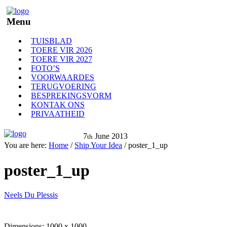
Menu
TUISBLAD
TOERE VIR 2026
TOERE VIR 2027
FOTO’S
VOORWAARDES
TERUGVOERING
BESPREKINGSVORM
KONTAK ONS
PRIVAATHEID
7
June
2013
th
You are here:
Home
/
Ship Your Idea
/
poster_1_up
poster_1_up
Neels Du Plessis
Dimensions:
1000 x 1000