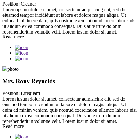
Position:
Cleaner
accusamus et iusto odio dignissimos ducimus qui blanditiis
Lorem ipsum dolor sit amet, consectetur adipisicing elit, sed do
praesentium voluptatum deleniti atque corrupti quos dolores et quas
eiusmod tempor incididunt ut labore et dolore magna aliqua. Ut
molestias excepturi sint occaecati cupiditate non provident, similique
enim ad minim veniam, quis nostrud exercitation ullamco laboris nisi
sunt in culpa qui officia deserunt mollitia animi, id est laborum et
ut aliquip ex ea commodo consequat. Duis aute irure dolor in
dolorum fuga. Et harum quidem rerum facilis est et expedita
reprehenderit in voluptte velit. Lorem ipsum dolor sit amet,
distinctio.
Read more
consectetur adipisicing elit, sed do eiusmod tempor incididunt ut
labore et dolore magna aliqua. Ut enim ad minim veniam, quis
nostrud exercitation ullamco laboris nisi ut aliquip ex ea commodo
consequat. Duis aute irure dolor in reprehenderit in voluptate
velit.Lorem ipsum dolor amet laboris consectetur adipisicing elit, sed
do eiusmod tempor incididunt ut labore et dolore magna aliqua. Ut
enim ad minim veniam, quis nostrud exercitation ullamco laboris nisi
ut aliquip ex ea commodo consequat. Duis aute irure dolor in
Mrs. Rony Reynolds
reprehenderit.At vero eos et accusamus et iusto odio dignissimos
ducimus qui blanditiis praesentium voluptatum. At vero eos et
Position:
Lifeguard
accusamus et iusto odio dignissimos ducimus qui blanditiis
Lorem ipsum dolor sit amet, consectetur adipisicing elit, sed do
praesentium voluptatum deleniti atque corrupti quos dolores et quas
eiusmod tempor incididunt ut labore et dolore magna aliqua. Ut
molestias excepturi sint occaecati cupiditate non provident, similique
enim ad minim veniam, quis nostrud exercitation ullamco laboris nisi
sunt in culpa qui officia deserunt mollitia animi, id est laborum et
ut aliquip ex ea commodo consequat. Duis aute irure dolor in
dolorum fuga. Et harum quidem rerum facilis est et expedita
reprehenderit in voluptte velit. Lorem ipsum dolor sit amet,
distinctio.
Read more
consectetur adipisicing elit, sed do eiusmod tempor incididunt ut
labore et dolore magna aliqua. Ut enim ad minim veniam, quis
nostrud exercitation ullamco laboris nisi ut aliquip ex ea commodo