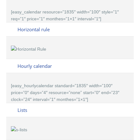
[easy_calendar resource=”1835″ width=”100″ style=”1″
req=”1″ price=”1″ monthes=”1×1″ interval=”1″]
Horizontal rule
Hourly calendar
[easy_hourlycalendar standard=”1835″ width=”100″
price=”0″ days=”4″ resource=”none” start=”0″ end=”23″
clock=”24″ interval=”1″ monthes=”1×1″]
Lists