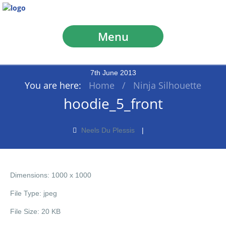
Menu
7
th
June
2013
You are here:
Home
/
Ninja Silhouette
hoodie_5_front
Neels Du Plessis
Dimensions:
1000 x 1000
File Type:
jpeg
File Size:
20 KB