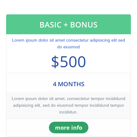
nostrud exercitation ullamco laboris nisi ut aliquip ex ea
commodo consequat. Duis aute irure dolor in reprehenderit in
voluptate velit.Lorem ipsum dolor amet laboris consectetur
BASIC + BONUS
adipisicing elit, sed do eiusmod tempor incididunt ut labore et
dolore magna aliqua. Ut enim ad minim veniam, quis nostrud
exercitation ullamco laboris nisi ut aliquip ex ea commodo
Lorem ipsum dolor sit amet consectetur adipisicing elit sed
consequat. Duis aute irure dolor in reprehenderit.At vero eos et
do eiusmod
accusamus et iusto odio dignissimos ducimus qui blanditiis
$500
praesentium voluptatum. At vero eos et accusamus et iusto odio
dignissimos ducimus qui blanditiis praesentium voluptatum
deleniti atque corrupti quos dolores et quas molestias excepturi
sint occaecati cupiditate non provident, similique sunt in culpa
4 MONTHS
qui officia deserunt mollitia animi, id est laborum et dolorum
fuga. Et harum quidem rerum facilis est et expedita distinctio.
Lorem ipsum dolor sit amet, consectetur tempor incididund
adipisicing elit, sed do eiusmod tempor incididund tempor
incididun.
more info