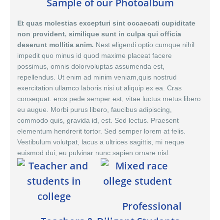
Sample of our Photoalbum
Et quas molestias excepturi sint occaecati cupiditate
non provident, similique sunt in culpa qui officia
deserunt mollitia anim.
Nest eligendi optio cumque nihil
impedit quo minus id quod maxime placeat facere
possimus,
omnis dolor
voluptas assumenda est,
repellendus. Ut enim ad minim veniam,quis nostrud
exercitation ullamco laboris nisi ut aliquip ex ea. Cras
consequat. eros pede semper est, vitae luctus metus libero
eu augue. Morbi purus libero, faucibus adipiscing,
commodo quis, gravida id, est. Sed lectus. Praesent
elementum hendrerit tortor. Sed semper lorem at felis.
Vestibulum volutpat, lacus a ultrices sagittis, mi neque
euismod dui, eu pulvinar nunc sapien ornare nisl.
Professional