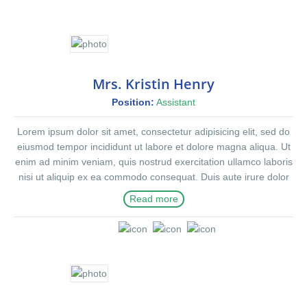
Mrs. Kristin Henry
Position:
Assistant
Lorem ipsum dolor sit amet, consectetur adipisicing elit, sed do
eiusmod tempor incididunt ut labore et dolore magna aliqua. Ut
enim ad minim veniam, quis nostrud exercitation ullamco laboris
nisi ut aliquip ex ea commodo consequat. Duis aute irure dolor
in reprehenderit in voluptte velit. Lorem ipsum dolor sit amet,
Read more
consectetur adipisicing elit, sed do eiusmod tempor incididunt ut
labore et dolore magna aliqua. Ut enim ad minim veniam, quis
nostrud exercitation ullamco laboris nisi ut aliquip ex ea
commodo consequat. Duis aute irure dolor in reprehenderit in
voluptate velit.Lorem ipsum dolor amet laboris consectetur
adipisicing elit, sed do eiusmod tempor incididunt ut labore et
dolore magna aliqua. Ut enim ad minim veniam, quis nostrud