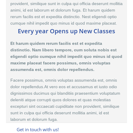
provident, similique sunt in culpa qui officia deserunt mollitia
animi, id est laborum et dolorum fuga. Et harum quidem
rerum facilis est et expedita distinctio. Nest eligendi optio
cumque nihil impedit quo minus id quod maxime placeat.
Every year Opens up New Classes
Et harum quidem rerum facilis est et expedita
distinctio. Nam libero tempore, cum soluta nobis est
eligendi optio cumque nihil impedit quo minus id quod
maxime placeat facere possimus, omnis voluptas
assumenda est, omnis dolor repellendus.
Facere possimus, omnis voluptas assumenda est,
omnis
dolor
repellendus.At vero eos et accusamus et iusto odio
dignissimos ducimus qui blanditiis praesentium voluptatum
deleniti atque corrupti quos dolores et quas molestias
excepturi sint occaecati cupiditate non provident, similique
sunt in culpa qui officia deserunt mollitia animi, id est
laborum et dolorum fuga.
Get in touch with us!