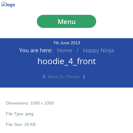
Menu
7
th
June
2013
You are here:
Home
/
Happy Ninja
hoodie_4_front
Neels Du Plessis
Dimensions:
1000 x 1000
File Type:
jpeg
File Size:
20 KB