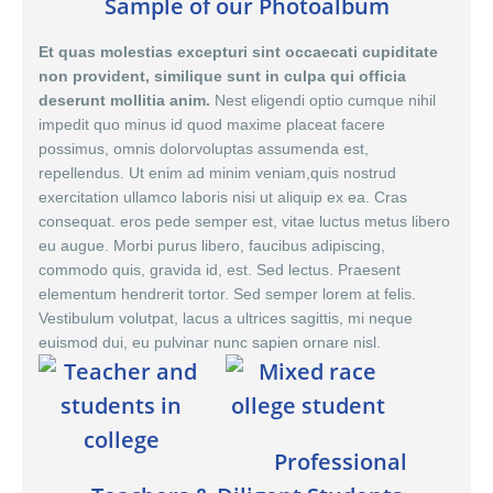
Sample of our Photoalbum
Et quas molestias excepturi sint occaecati cupiditate
non provident, similique sunt in culpa qui officia
deserunt mollitia anim.
Nest eligendi optio cumque nihil
impedit quo minus id quod maxime placeat facere
possimus,
omnis dolor
voluptas assumenda est,
repellendus. Ut enim ad minim veniam,quis nostrud
exercitation ullamco laboris nisi ut aliquip ex ea. Cras
consequat. eros pede semper est, vitae luctus metus libero
eu augue. Morbi purus libero, faucibus adipiscing,
commodo quis, gravida id, est. Sed lectus. Praesent
elementum hendrerit tortor. Sed semper lorem at felis.
Vestibulum volutpat, lacus a ultrices sagittis, mi neque
euismod dui, eu pulvinar nunc sapien ornare nisl.
Professional