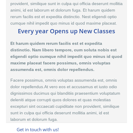
provident, similique sunt in culpa qui officia deserunt mollitia
animi, id est laborum et dolorum fuga. Et harum quidem
rerum facilis est et expedita distinctio. Nest eligendi optio
cumque nihil impedit quo minus id quod maxime placeat.
Every year Opens up New Classes
Et harum quidem rerum facilis est et expedita
distinctio. Nam libero tempore, cum soluta nobis est
eligendi optio cumque nihil impedit quo minus id quod
maxime placeat facere possimus, omnis voluptas
assumenda est, omnis dolor repellendus.
Facere possimus, omnis voluptas assumenda est,
omnis
dolor
repellendus.At vero eos et accusamus et iusto odio
dignissimos ducimus qui blanditiis praesentium voluptatum
deleniti atque corrupti quos dolores et quas molestias
excepturi sint occaecati cupiditate non provident, similique
sunt in culpa qui officia deserunt mollitia animi, id est
laborum et dolorum fuga.
Get in touch with us!