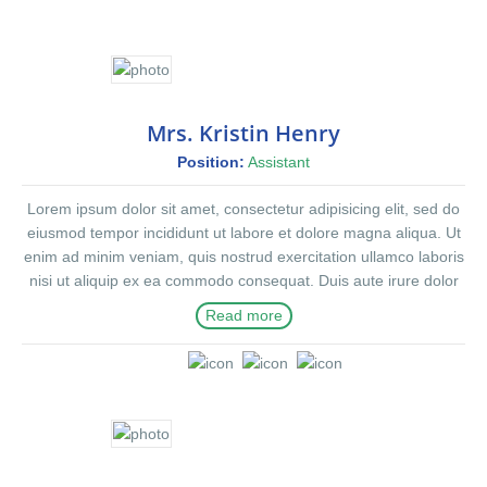
Mrs. Kristin Henry
Position:
Assistant
Lorem ipsum dolor sit amet, consectetur adipisicing elit, sed do
eiusmod tempor incididunt ut labore et dolore magna aliqua. Ut
enim ad minim veniam, quis nostrud exercitation ullamco laboris
nisi ut aliquip ex ea commodo consequat. Duis aute irure dolor
in reprehenderit in voluptte velit. Lorem ipsum dolor sit amet,
Read more
consectetur adipisicing elit, sed do eiusmod tempor incididunt ut
labore et dolore magna aliqua. Ut enim ad minim veniam, quis
nostrud exercitation ullamco laboris nisi ut aliquip ex ea
commodo consequat. Duis aute irure dolor in reprehenderit in
voluptate velit.Lorem ipsum dolor amet laboris consectetur
adipisicing elit, sed do eiusmod tempor incididunt ut labore et
dolore magna aliqua. Ut enim ad minim veniam, quis nostrud