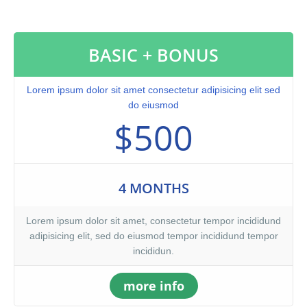
nostrud exercitation ullamco laboris nisi ut aliquip ex ea
commodo consequat. Duis aute irure dolor in reprehenderit in
voluptate velit.Lorem ipsum dolor amet laboris consectetur
BASIC + BONUS
adipisicing elit, sed do eiusmod tempor incididunt ut labore et
dolore magna aliqua. Ut enim ad minim veniam, quis nostrud
exercitation ullamco laboris nisi ut aliquip ex ea commodo
Lorem ipsum dolor sit amet consectetur adipisicing elit sed
consequat. Duis aute irure dolor in reprehenderit.At vero eos et
do eiusmod
accusamus et iusto odio dignissimos ducimus qui blanditiis
$500
praesentium voluptatum. At vero eos et accusamus et iusto odio
dignissimos ducimus qui blanditiis praesentium voluptatum
deleniti atque corrupti quos dolores et quas molestias excepturi
sint occaecati cupiditate non provident, similique sunt in culpa
4 MONTHS
qui officia deserunt mollitia animi, id est laborum et dolorum
fuga. Et harum quidem rerum facilis est et expedita distinctio.
Lorem ipsum dolor sit amet, consectetur tempor incididund
adipisicing elit, sed do eiusmod tempor incididund tempor
incididun.
more info