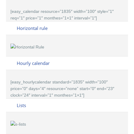
[easy_calendar resource=”1835″ width=”100″ style=”1″
req=”1″ price=”1″ monthes=”1×1″ interval=”1″]
Horizontal rule
Hourly calendar
[easy_hourlycalendar standard=”1835″ width=”100″
price=”0″ days=”4″ resource=”none” start=”0″ end=”23″
clock=”24″ interval=”1″ monthes=”1×1″]
Lists