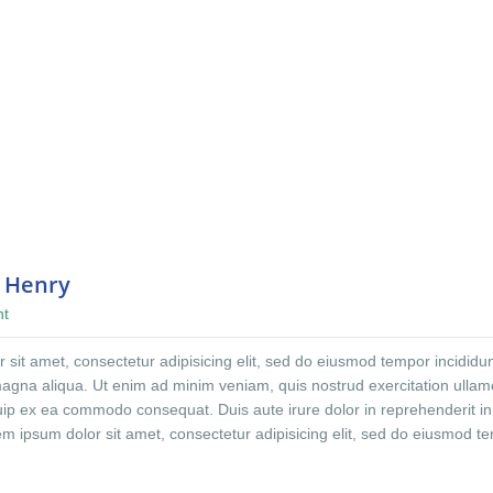
n Henry
nt
sit amet, consectetur adipisicing elit, sed do eiusmod tempor incididun
magna aliqua. Ut enim ad minim veniam, quis nostrud exercitation ulla
iquip ex ea commodo consequat. Duis aute irure dolor in reprehenderit in
rem ipsum dolor sit amet, consectetur adipisicing elit, sed do eiusmod t
ore et dolore magna aliqua. Ut enim ad minim veniam, quis nostrud
co laboris nisi ut aliquip ex ea commodo consequat. Duis aute irure dolo