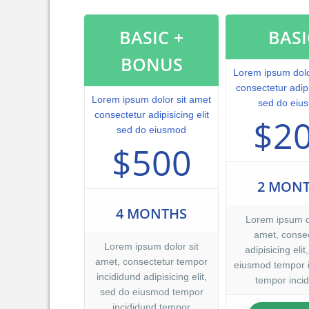
dolor in reprehen
blanditiis praese
BASIC +
BASI
qui blanditiis pra
excepturi sint occ
BONUS
mollitia animi, id
Lorem ipsum dolo
distinctio.
consectetur adipi
Lorem ipsum dolor sit amet
sed do eiu
consectetur adipisicing elit
$2
sed do eiusmod
$500
2 MON
4 MONTHS
Lorem ipsum do
amet, consec
Lorem ipsum dolor sit
adipisicing elit
amet, consectetur tempor
eiusmod tempor 
incididund adipisicing elit,
tempor incid
sed do eiusmod tempor
incididund tempor