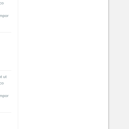
mco
empor
r in
t, sed
, quis
rure
ucimus
ias
unt
t ut
ita
mco
empor
r in
t, sed
, quis
rure