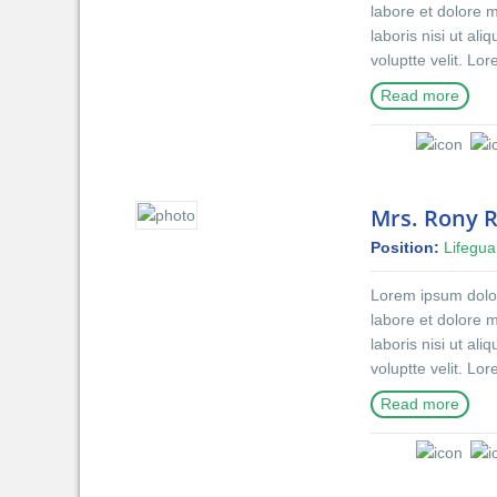
labore et dolore 
distinctio.
laboris nisi ut al
voluptte velit. Lo
incididunt ut lab
Read more
exercitation ullam
reprehenderit in v
do eiusmod tempor
nostrud exercitati
dolor in reprehen
Mrs. Rony 
blanditiis praese
Position:
Lifegua
qui blanditiis pra
excepturi sint occ
Lorem ipsum dolor 
mollitia animi, id
labore et dolore 
distinctio.
laboris nisi ut al
voluptte velit. Lo
incididunt ut lab
Read more
exercitation ullam
reprehenderit in v
do eiusmod tempor
nostrud exercitati