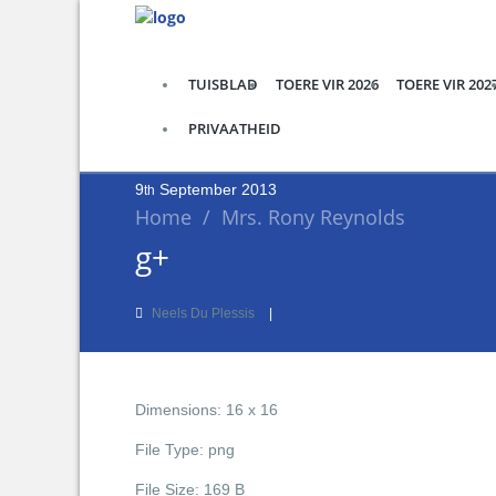
TUISBLAD
TOERE VIR 2026
TOERE VIR 202
PRIVAATHEID
9
September
2013
th
Home
/
Mrs. Rony Reynolds
g+
Neels Du Plessis
Dimensions:
16 x 16
File Type:
png
File Size:
169 B