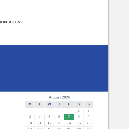
KONTAK ONS
August 2026
M
T
W
T
F
S
S
1
2
3
4
5
6
7
8
9
10
11
12
13
14
15
16