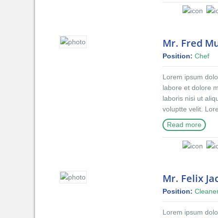
reprehenderit in v
do eiusmod tempor
nostrud exercitati
dolor in reprehen
Mr. Fred M
blanditiis praese
Position:
Chef
qui blanditiis pra
excepturi sint occ
Lorem ipsum dolor 
mollitia animi, id
labore et dolore 
distinctio.
laboris nisi ut al
voluptte velit. Lo
incididunt ut lab
Read more
exercitation ullam
reprehenderit in v
do eiusmod tempor
nostrud exercitati
dolor in reprehen
Mr. Felix J
blanditiis praese
Position:
Cleane
qui blanditiis pra
excepturi sint occ
Lorem ipsum dolor 
mollitia animi, id