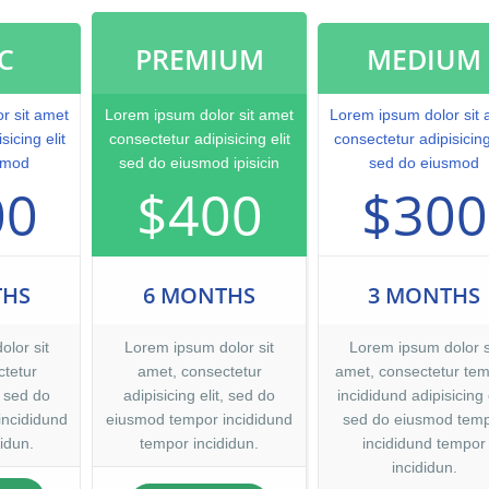
derit.At vero eos et accusamus et iusto odio dignissimos ducimus qui
ntium voluptatum. At vero eos et accusamus et iusto odio dignissimos d
C
PREMIUM
MEDIUM
esentium voluptatum deleniti atque corrupti quos dolores et quas molest
aecati cupiditate non provident, similique sunt in culpa qui officia deser
 est laborum et dolorum fuga. Et harum quidem rerum facilis est et exped
r sit amet
Lorem ipsum dolor sit amet
Lorem ipsum dolor sit
sicing elit
consectetur adipisicing elit
consectetur adipisicing 
smod
sed do eiusmod ipisicin
sed do eiusmod
00
$400
$300
THS
6 MONTHS
3 MONTHS
lor sit
Lorem ipsum dolor sit
Lorem ipsum dolor s
tetur
amet, consectetur
amet, consectetur te
, sed do
adipisicing elit, sed do
incididund adipisicing e
incididund
eiusmod tempor incididund
sed do eiusmod tem
idun.
tempor incididun.
incididund tempor
incididun.