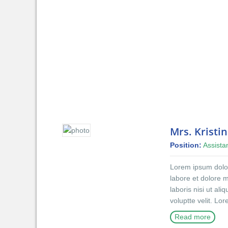
Mrs. Kristi
Position:
Assista
Lorem ipsum dolor 
labore et dolore 
laboris nisi ut al
voluptte velit. Lo
incididunt ut lab
Read more
exercitation ullam