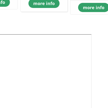
nfo
more info
more info