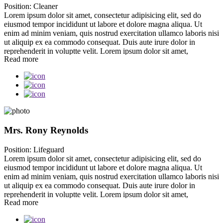
Position:
Cleaner
accusamus et iusto odio dignissimos ducimus qui blanditiis
Lorem ipsum dolor sit amet, consectetur adipisicing elit, sed do
praesentium voluptatum deleniti atque corrupti quos dolores et quas
eiusmod tempor incididunt ut labore et dolore magna aliqua. Ut
molestias excepturi sint occaecati cupiditate non provident, similique
enim ad minim veniam, quis nostrud exercitation ullamco laboris nisi
sunt in culpa qui officia deserunt mollitia animi, id est laborum et
ut aliquip ex ea commodo consequat. Duis aute irure dolor in
dolorum fuga. Et harum quidem rerum facilis est et expedita
reprehenderit in voluptte velit. Lorem ipsum dolor sit amet,
distinctio.
Read more
consectetur adipisicing elit, sed do eiusmod tempor incididunt ut
labore et dolore magna aliqua. Ut enim ad minim veniam, quis
nostrud exercitation ullamco laboris nisi ut aliquip ex ea commodo
consequat. Duis aute irure dolor in reprehenderit in voluptate
velit.Lorem ipsum dolor amet laboris consectetur adipisicing elit, sed
do eiusmod tempor incididunt ut labore et dolore magna aliqua. Ut
enim ad minim veniam, quis nostrud exercitation ullamco laboris nisi
ut aliquip ex ea commodo consequat. Duis aute irure dolor in
Mrs. Rony Reynolds
reprehenderit.At vero eos et accusamus et iusto odio dignissimos
ducimus qui blanditiis praesentium voluptatum. At vero eos et
Position:
Lifeguard
accusamus et iusto odio dignissimos ducimus qui blanditiis
Lorem ipsum dolor sit amet, consectetur adipisicing elit, sed do
praesentium voluptatum deleniti atque corrupti quos dolores et quas
eiusmod tempor incididunt ut labore et dolore magna aliqua. Ut
molestias excepturi sint occaecati cupiditate non provident, similique
enim ad minim veniam, quis nostrud exercitation ullamco laboris nisi
sunt in culpa qui officia deserunt mollitia animi, id est laborum et
ut aliquip ex ea commodo consequat. Duis aute irure dolor in
dolorum fuga. Et harum quidem rerum facilis est et expedita
reprehenderit in voluptte velit. Lorem ipsum dolor sit amet,
distinctio.
Read more
consectetur adipisicing elit, sed do eiusmod tempor incididunt ut
labore et dolore magna aliqua. Ut enim ad minim veniam, quis
nostrud exercitation ullamco laboris nisi ut aliquip ex ea commodo