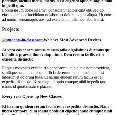
porttitor, facilisis luctus, metus. Nest eligendi optio cumque nihil
impedit quo.
Lorem ipsum dolor sit amet, consectetur adipisicing elit, sed do
eiusmodtempor incididunt ut labore et dolore magna aliqua. Ut enim
ad minim veniam,quis nostrud exercitation ullamco laboris nisi.
Projects
We have Most Advanced Devices
At vero eos et accusamus et iusto odio dignissimos ducimus qui
blanditiis praesentium voluptatum. Dem rerum facilis est et
expedita distinctio.
Et quas molestias excepturi sint occaecati cupiditate non provident,
similique sunt in culpa qui officia deserunt mollitia animi, id est
laborum et dolorum fuga. Et harum quidem rerum facilis est et
expedita distinctio. Nest eligendi optio cumque nihil impedit quo
minus id quod maxime placeat.
Every year Opens up New Classes
Et harum quidem rerum facilis est et expedita distinctio. Nam
libero tempore, cum soluta nobis est eligendi optio cumque nihil