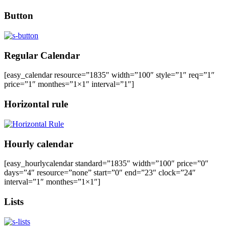
Button
Regular Calendar
[easy_calendar resource=”1835″ width=”100″ style=”1″ req=”1″
price=”1″ monthes=”1×1″ interval=”1″]
Horizontal rule
Hourly calendar
[easy_hourlycalendar standard=”1835″ width=”100″ price=”0″
days=”4″ resource=”none” start=”0″ end=”23″ clock=”24″
interval=”1″ monthes=”1×1″]
Lists