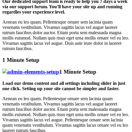
Our dedicated support team is ready to help you 7 days a week
via our support forum. You’ll have your site up and running
regardles your experience level.
Aenean eu leo quam. Pellentesque ornare sem lacinia quam
venenatis vestibulum. Vivamus sagittis lacus vel augue laoreet
rutrum faucibus dolor auctor. Etiam porta sem malesuada magna
mollis euismod. Nullam quis risus eget urna mollis ornare vel eu leo.
Vivamus sagittis lacus vel augue. Duis aute irure dolor in laoreet
rutrum faucibus.
1 Minute Setup
1 Minute Setup
Load our demo content and all settings including slider in just
one click. Setting up your site cannot be simpler and faster.
Aenean eu leo quam. Pellentesque ornare sem lacinia quam
venenatis vestibulum. Vivamus sagittis lacus vel augue laoreet
rutrum faucibus dolor auctor. Etiam porta sem malesuada magna
mollis euismod. Nullam quis risus eget urna mollis ornare vel eu leo.
Vivamus sagittis lacus vel augue. Pellentesque ornare sem lacinia
quam venenatis vestibulum. Vivamus sagittis lacus ornare vel eu leo
laoreet rutrum faucibus.