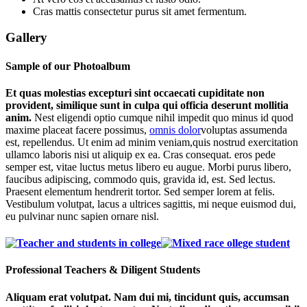
Cras mattis consectetur purus sit amet fermentum.
Gallery
Sample of our Photoalbum
Et quas molestias excepturi sint occaecati cupiditate non
provident, similique sunt in culpa qui officia deserunt mollitia
anim.
Nest eligendi optio cumque nihil impedit quo minus id quod
maxime placeat facere possimus,
omnis dolor
voluptas assumenda
est, repellendus. Ut enim ad minim veniam,quis nostrud exercitation
ullamco laboris nisi ut aliquip ex ea. Cras consequat. eros pede
semper est, vitae luctus metus libero eu augue. Morbi purus libero,
faucibus adipiscing, commodo quis, gravida id, est. Sed lectus.
Praesent elementum hendrerit tortor. Sed semper lorem at felis.
Vestibulum volutpat, lacus a ultrices sagittis, mi neque euismod dui,
eu pulvinar nunc sapien ornare nisl.
Professional Teachers & Diligent Students
Aliquam erat volutpat. Nam dui mi, tincidunt quis, accumsan