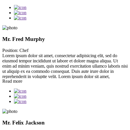
labore et dolore magna aliqua. Ut enim ad minim veniam, quis
nostrud exercitation ullamco laboris nisi ut aliquip ex ea commodo
consequat. Duis aute irure dolor in reprehenderit in voluptate
velit.Lorem ipsum dolor amet laboris consectetur adipisicing elit, sed
do eiusmod tempor incididunt ut labore et dolore magna aliqua. Ut
enim ad minim veniam, quis nostrud exercitation ullamco laboris nisi
ut aliquip ex ea commodo consequat. Duis aute irure dolor in
Mr. Fred Murphy
reprehenderit.At vero eos et accusamus et iusto odio dignissimos
ducimus qui blanditiis praesentium voluptatum. At vero eos et
Position:
Chef
accusamus et iusto odio dignissimos ducimus qui blanditiis
Lorem ipsum dolor sit amet, consectetur adipisicing elit, sed do
praesentium voluptatum deleniti atque corrupti quos dolores et quas
eiusmod tempor incididunt ut labore et dolore magna aliqua. Ut
molestias excepturi sint occaecati cupiditate non provident, similique
enim ad minim veniam, quis nostrud exercitation ullamco laboris nisi
sunt in culpa qui officia deserunt mollitia animi, id est laborum et
ut aliquip ex ea commodo consequat. Duis aute irure dolor in
dolorum fuga. Et harum quidem rerum facilis est et expedita
reprehenderit in voluptte velit. Lorem ipsum dolor sit amet,
distinctio.
Read more
consectetur adipisicing elit, sed do eiusmod tempor incididunt ut
labore et dolore magna aliqua. Ut enim ad minim veniam, quis
nostrud exercitation ullamco laboris nisi ut aliquip ex ea commodo
consequat. Duis aute irure dolor in reprehenderit in voluptate
velit.Lorem ipsum dolor amet laboris consectetur adipisicing elit, sed
do eiusmod tempor incididunt ut labore et dolore magna aliqua. Ut
enim ad minim veniam, quis nostrud exercitation ullamco laboris nisi
ut aliquip ex ea commodo consequat. Duis aute irure dolor in
Mr. Felix Jackson
reprehenderit.At vero eos et accusamus et iusto odio dignissimos
ducimus qui blanditiis praesentium voluptatum. At vero eos et