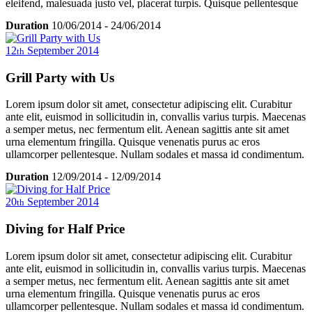
eleifend, malesuada justo vel, placerat turpis. Quisque pellentesque
eleifend erat non consequat. Mauris a tortor metus. Nullam luctus
Duration
10/06/2014
-
24/06/2014
convallis pulvinar. Vivamus tempor odio ut dui elementum mollis.
Cum sociis natoque penatibus et magnis dis parturient montes,
12
September
2014
th
nascetur ridiculus mus. Aenean luctus eleifend velit ac blandit.
Grill Party with Us
Lorem ipsum dolor sit amet, consectetur adipiscing elit. Curabitur
ante elit, euismod in sollicitudin in, convallis varius turpis. Maecenas
a semper metus, nec fermentum elit. Aenean sagittis ante sit amet
urna elementum fringilla. Quisque venenatis purus ac eros
ullamcorper pellentesque. Nullam sodales et massa id condimentum.
Sed nulla sem, rutrum id nulla ac, sagittis tempor massa. In hac
Duration
12/09/2014
-
12/09/2014
habitasse platea dictumst. Vivamus viverra ultricies libero, ac
dignissim nunc ullamcorper sit amet. Proin a turpis vestibulum,
20
September
2014
th
iaculis lorem suscipit, porttitor metus. Maecenas turpis turpis,
vehicula sed metus nec, placerat congue turpis. In fringilla porttitor
Diving for Half Price
nisl, id sagittis ante ullamcorper et. Phasellus auctor aliquam elit, sit
amet tristique ligula vehicula ut. Duis et diam volutpat, eleifend dui
a, semper sem. Donec vel eros eleifend, malesuada justo vel,
Lorem ipsum dolor sit amet, consectetur adipiscing elit. Curabitur
placerat turpis. Quisque pellentesque eleifend erat non consequat.
ante elit, euismod in sollicitudin in, convallis varius turpis. Maecenas
Mauris a tortor metus. Nullam luctus convallis pulvinar. Vivamus
a semper metus, nec fermentum elit. Aenean sagittis ante sit amet
tempor odio ut dui elementum mollis. Cum sociis natoque penatibus
urna elementum fringilla. Quisque venenatis purus ac eros
et magnis dis parturient montes, nascetur ridiculus mus. Aenean
ullamcorper pellentesque. Nullam sodales et massa id condimentum.