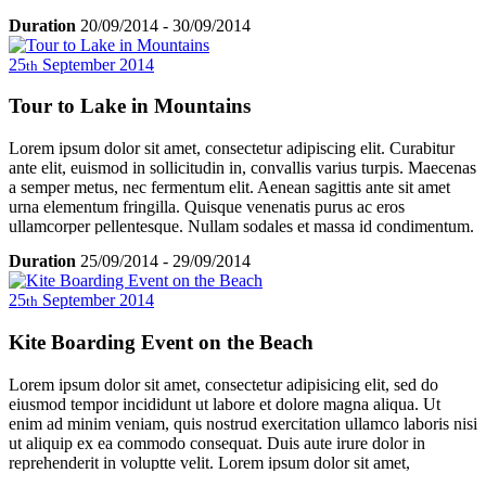
luctus eleifend velit ac blandit.
Sed nulla sem, rutrum id nulla ac, sagittis tempor massa. In hac
Duration
20/09/2014
-
30/09/2014
habitasse platea dictumst. Vivamus viverra ultricies libero, ac
dignissim nunc ullamcorper sit amet. Proin a turpis vestibulum,
25
September
2014
th
iaculis lorem suscipit, porttitor metus. Maecenas turpis turpis,
vehicula sed metus nec, placerat congue turpis. In fringilla porttitor
Tour to Lake in Mountains
nisl, id sagittis ante ullamcorper et. Phasellus auctor aliquam elit, sit
amet tristique ligula vehicula ut. Duis et diam volutpat, eleifend dui
a, semper sem. Donec vel eros eleifend, malesuada justo vel,
Lorem ipsum dolor sit amet, consectetur adipiscing elit. Curabitur
placerat turpis. Quisque pellentesque eleifend erat non consequat.
ante elit, euismod in sollicitudin in, convallis varius turpis. Maecenas
Mauris a tortor metus. Nullam luctus convallis pulvinar. Vivamus
a semper metus, nec fermentum elit. Aenean sagittis ante sit amet
tempor odio ut dui elementum mollis. Cum sociis natoque penatibus
urna elementum fringilla. Quisque venenatis purus ac eros
et magnis dis parturient montes, nascetur ridiculus mus. Aenean
ullamcorper pellentesque. Nullam sodales et massa id condimentum.
luctus eleifend velit ac blandit.
Sed nulla sem, rutrum id nulla ac, sagittis tempor massa. In hac
Duration
25/09/2014
-
29/09/2014
habitasse platea dictumst. Vivamus viverra ultricies libero, ac
dignissim nunc ullamcorper sit amet. Proin a turpis vestibulum,
25
September
2014
th
iaculis lorem suscipit, porttitor metus. Maecenas turpis turpis,
vehicula sed metus nec, placerat congue turpis. In fringilla porttitor
Kite Boarding Event on the Beach
nisl, id sagittis ante ullamcorper et. Phasellus auctor aliquam elit, sit
amet tristique ligula vehicula ut. Duis et diam volutpat, eleifend dui
a, semper sem. Donec vel eros eleifend, malesuada justo vel,
Lorem ipsum dolor sit amet, consectetur adipisicing elit, sed do
placerat turpis. Quisque pellentesque eleifend erat non consequat.
eiusmod tempor incididunt ut labore et dolore magna aliqua. Ut
Mauris a tortor metus. Nullam luctus convallis pulvinar. Vivamus
enim ad minim veniam, quis nostrud exercitation ullamco laboris nisi
tempor odio ut dui elementum mollis. Cum sociis natoque penatibus
ut aliquip ex ea commodo consequat. Duis aute irure dolor in
et magnis dis parturient montes, nascetur ridiculus mus. Aenean
reprehenderit in voluptte velit. Lorem ipsum dolor sit amet,
luctus eleifend velit ac blandit.
consectetur adipisicing elit, sed do eiusmod tempor incididunt ut