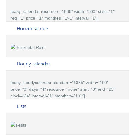
[easy_calendar resource=”1835″ width=”100″ style=”1″
req=”1″ price=”1″ monthes=”1×1″ interval=”1″]
Horizontal rule
Hourly calendar
[easy_hourlycalendar standard=”1835″ width=”100″
price=”0″ days=”4″ resource=”none” start=”0″ end=”23″
clock=”24″ interval=”1″ monthes=”1×1″]
Lists