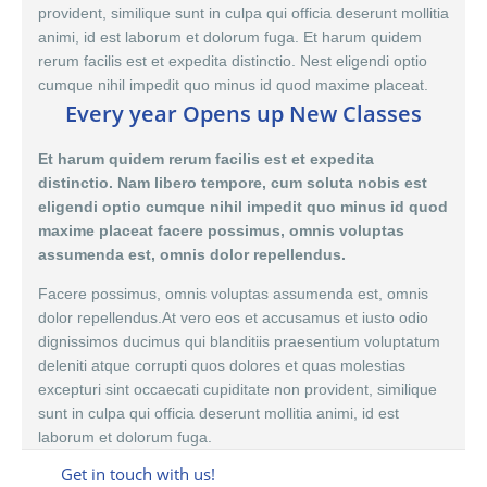
provident, similique sunt in culpa qui officia deserunt mollitia
animi, id est laborum et dolorum fuga. Et harum quidem
rerum facilis est et expedita distinctio. Nest eligendi optio
cumque nihil impedit quo minus id quod maxime placeat.
Every year Opens up New Classes
Et harum quidem rerum facilis est et expedita
distinctio. Nam libero tempore, cum soluta nobis est
eligendi optio cumque nihil impedit quo minus id quod
maxime placeat facere possimus, omnis voluptas
assumenda est, omnis dolor repellendus.
Facere possimus, omnis voluptas assumenda est,
omnis
dolor
repellendus.At vero eos et accusamus et iusto odio
dignissimos ducimus qui blanditiis praesentium voluptatum
deleniti atque corrupti quos dolores et quas molestias
excepturi sint occaecati cupiditate non provident, similique
sunt in culpa qui officia deserunt mollitia animi, id est
laborum et dolorum fuga.
Get in touch with us!