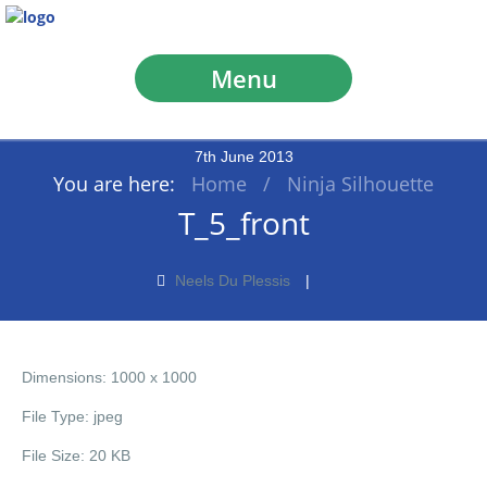
Menu
7
th
June
2013
You are here:
Home
/
Ninja Silhouette
T_5_front
Neels Du Plessis
Dimensions:
1000 x 1000
File Type:
jpeg
File Size:
20 KB