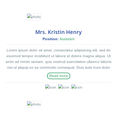
Mrs. Kristin Henry
Position:
Assistant
Lorem ipsum dolor sit amet, consectetur adipisicing elit, sed do
eiusmod tempor incididunt ut labore et dolore magna aliqua. Ut
enim ad minim veniam, quis nostrud exercitation ullamco laboris
nisi ut aliquip ex ea commodo consequat. Duis aute irure dolor
in reprehenderit in voluptte velit. Lorem ipsum dolor sit amet,
Read more
consectetur adipisicing elit, sed do eiusmod tempor incididunt ut
labore et dolore magna aliqua. Ut enim ad minim veniam, quis
nostrud exercitation ullamco laboris nisi ut aliquip ex ea
commodo consequat. Duis aute irure dolor in reprehenderit in
voluptate velit.Lorem ipsum dolor amet laboris consectetur
adipisicing elit, sed do eiusmod tempor incididunt ut labore et
dolore magna aliqua. Ut enim ad minim veniam, quis nostrud