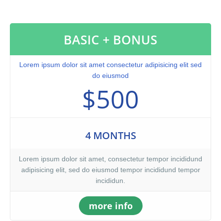
nostrud exercitation ullamco laboris nisi ut aliquip ex ea
commodo consequat. Duis aute irure dolor in reprehenderit in
voluptate velit.Lorem ipsum dolor amet laboris consectetur
BASIC + BONUS
adipisicing elit, sed do eiusmod tempor incididunt ut labore et
dolore magna aliqua. Ut enim ad minim veniam, quis nostrud
exercitation ullamco laboris nisi ut aliquip ex ea commodo
Lorem ipsum dolor sit amet consectetur adipisicing elit sed
consequat. Duis aute irure dolor in reprehenderit.At vero eos et
do eiusmod
accusamus et iusto odio dignissimos ducimus qui blanditiis
$500
praesentium voluptatum. At vero eos et accusamus et iusto odio
dignissimos ducimus qui blanditiis praesentium voluptatum
deleniti atque corrupti quos dolores et quas molestias excepturi
sint occaecati cupiditate non provident, similique sunt in culpa
4 MONTHS
qui officia deserunt mollitia animi, id est laborum et dolorum
fuga. Et harum quidem rerum facilis est et expedita distinctio.
Lorem ipsum dolor sit amet, consectetur tempor incididund
adipisicing elit, sed do eiusmod tempor incididund tempor
incididun.
more info