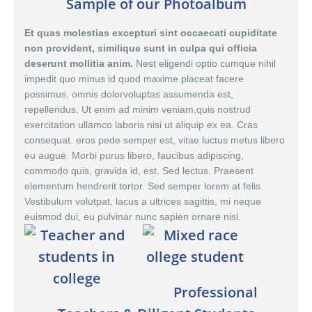
Sample of our Photoalbum
Et quas molestias excepturi sint occaecati cupiditate
non provident, similique sunt in culpa qui officia
deserunt mollitia anim.
Nest eligendi optio cumque nihil
impedit quo minus id quod maxime placeat facere
possimus,
omnis dolor
voluptas assumenda est,
repellendus. Ut enim ad minim veniam,quis nostrud
exercitation ullamco laboris nisi ut aliquip ex ea. Cras
consequat. eros pede semper est, vitae luctus metus libero
eu augue. Morbi purus libero, faucibus adipiscing,
commodo quis, gravida id, est. Sed lectus. Praesent
elementum hendrerit tortor. Sed semper lorem at felis.
Vestibulum volutpat, lacus a ultrices sagittis, mi neque
euismod dui, eu pulvinar nunc sapien ornare nisl.
Professional