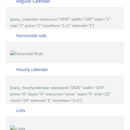
Regular Calendar
[easy_calendar resource=”1835″ width=”100″ style=”1″
req=”1″ price=”1″ monthes=”1×1″ interval=”1″]
Horizontal rule
Hourly calendar
[easy_hourlycalendar standard=”1835″ width=”100″
price=”0″ days=”4″ resource=”none” start=”0″ end=”23″
clock=”24″ interval=”1″ monthes=”1×1″]
Lists