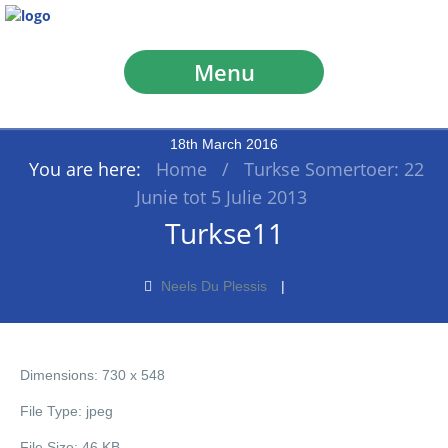
Menu
18
th
March
2016
You are here:
Home
/
Turkse Somertoer: 22
Junie tot 5 Julie 2013
Turkse11
Neels Du Plessis
Dimensions:
730 x 548
File Type:
jpeg
File Size:
46 KB