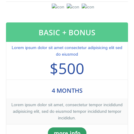
labore et dolore magna aliqua. Ut enim ad minim veniam, quis
nostrud exercitation ullamco laboris nisi ut aliquip ex ea
commodo consequat. Duis aute irure dolor in reprehenderit in
voluptate velit.Lorem ipsum dolor amet laboris consectetur
BASIC + BONUS
adipisicing elit, sed do eiusmod tempor incididunt ut labore et
dolore magna aliqua. Ut enim ad minim veniam, quis nostrud
exercitation ullamco laboris nisi ut aliquip ex ea commodo
Lorem ipsum dolor sit amet consectetur adipisicing elit sed
consequat. Duis aute irure dolor in reprehenderit.At vero eos et
do eiusmod
accusamus et iusto odio dignissimos ducimus qui blanditiis
$500
praesentium voluptatum. At vero eos et accusamus et iusto odio
dignissimos ducimus qui blanditiis praesentium voluptatum
deleniti atque corrupti quos dolores et quas molestias excepturi
sint occaecati cupiditate non provident, similique sunt in culpa
4 MONTHS
qui officia deserunt mollitia animi, id est laborum et dolorum
fuga. Et harum quidem rerum facilis est et expedita distinctio.
Lorem ipsum dolor sit amet, consectetur tempor incididund
adipisicing elit, sed do eiusmod tempor incididund tempor
incididun.
more info