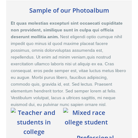
Sample of our Photoalbum
Et quas molestias excepturi sint occaecati cupiditate
non provident, similique sunt in culpa qui officia
deserunt mollitia anim.
Nest eligendi optio cumque nihil
impedit quo minus id quod maxime placeat facere
possimus,
omnis dolor
voluptas assumenda est,
repellendus. Ut enim ad minim veniam,quis nostrud
exercitation ullamco laboris nisi ut aliquip ex ea. Cras
consequat. eros pede semper est, vitae luctus metus libero
eu augue. Morbi purus libero, faucibus adipiscing,
commodo quis, gravida id, est. Sed lectus. Praesent
elementum hendrerit tortor. Sed semper lorem at felis.
Vestibulum volutpat, lacus a ultrices sagittis, mi neque
euismod dui, eu pulvinar nunc sapien ornare nisl.
Professional