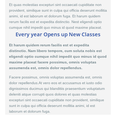
Et quas molestias excepturi sint occaecati cupiditate non
provident, similique sunt in culpa qui officia deserunt mollitia
animi, id est laborum et dolorum fuga. Et harum quidem
rerum facilis est et expedita distinctio. Nest eligendi optio
cumque nihil impedit quo minus id quod maxime placeat.
Every year Opens up New Classes
Et harum quidem rerum facilis est et expedita
distinctio. Nam libero tempore, cum soluta nobis est
eligendi optio cumque nihil impedit quo minus id quod
maxime placeat facere possimus, omnis voluptas
assumenda est, omnis dolor repellendus.
Facere possimus, omnis voluptas assumenda est,
omnis
dolor
repellendus.At vero eos et accusamus et iusto odio
dignissimos ducimus qui blanditiis praesentium voluptatum
deleniti atque corrupti quos dolores et quas molestias
excepturi sint occaecati cupiditate non provident, similique
sunt in culpa qui officia deserunt mollitia animi, id est
laborum et dolorum fuga.