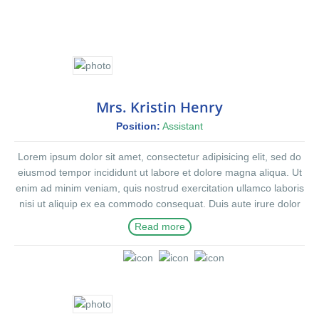
Mrs. Kristin Henry
Position:
Assistant
Lorem ipsum dolor sit amet, consectetur adipisicing elit, sed do
eiusmod tempor incididunt ut labore et dolore magna aliqua. Ut
enim ad minim veniam, quis nostrud exercitation ullamco laboris
nisi ut aliquip ex ea commodo consequat. Duis aute irure dolor
in reprehenderit in voluptte velit. Lorem ipsum dolor sit amet,
Read more
consectetur adipisicing elit, sed do eiusmod tempor incididunt ut
labore et dolore magna aliqua. Ut enim ad minim veniam, quis
nostrud exercitation ullamco laboris nisi ut aliquip ex ea
commodo consequat. Duis aute irure dolor in reprehenderit in
voluptate velit.Lorem ipsum dolor amet laboris consectetur
adipisicing elit, sed do eiusmod tempor incididunt ut labore et