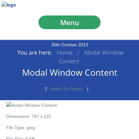
Menu
30
th
October
2013
You are here:
Home
/
Modal Window
Content
Modal Window Content
Neels Du Plessis
Dimensions:
787 x 225
File Type:
jpeg
File Size:
6 KB