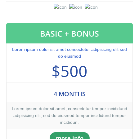
labore et dolore magna aliqua. Ut enim ad minim veniam, quis
nostrud exercitation ullamco laboris nisi ut aliquip ex ea
commodo consequat. Duis aute irure dolor in reprehenderit in
voluptate velit.Lorem ipsum dolor amet laboris consectetur
BASIC + BONUS
adipisicing elit, sed do eiusmod tempor incididunt ut labore et
dolore magna aliqua. Ut enim ad minim veniam, quis nostrud
exercitation ullamco laboris nisi ut aliquip ex ea commodo
Lorem ipsum dolor sit amet consectetur adipisicing elit sed
consequat. Duis aute irure dolor in reprehenderit.At vero eos et
do eiusmod
accusamus et iusto odio dignissimos ducimus qui blanditiis
$500
praesentium voluptatum. At vero eos et accusamus et iusto odio
dignissimos ducimus qui blanditiis praesentium voluptatum
deleniti atque corrupti quos dolores et quas molestias excepturi
sint occaecati cupiditate non provident, similique sunt in culpa
4 MONTHS
qui officia deserunt mollitia animi, id est laborum et dolorum
fuga. Et harum quidem rerum facilis est et expedita distinctio.
Lorem ipsum dolor sit amet, consectetur tempor incididund
adipisicing elit, sed do eiusmod tempor incididund tempor
incididun.
more info