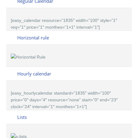
Regular Calendar
[easy_calendar resource=”1835″ width=”100″ style=”1″
req=”1″ price=”1″ monthes=”1×1″ interval=”1″]
Horizontal rule
Hourly calendar
[easy_hourlycalendar standard=”1835″ width=”100″
price=”0″ days=”4″ resource=”none” start=”0″ end=”23″
clock=”24″ interval=”1″ monthes=”1×1″]
Lists