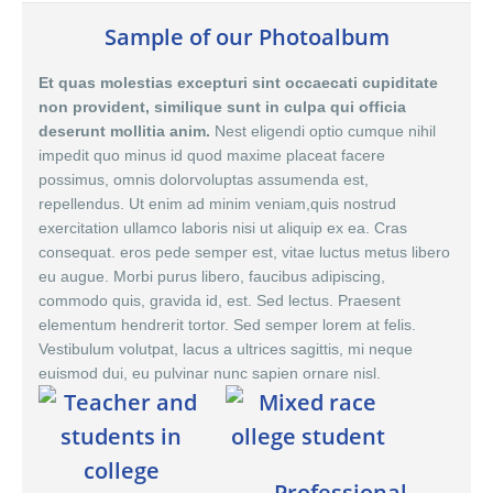
Sample of our Photoalbum
Et quas molestias excepturi sint occaecati cupiditate
non provident, similique sunt in culpa qui officia
deserunt mollitia anim.
Nest eligendi optio cumque nihil
impedit quo minus id quod maxime placeat facere
possimus,
omnis dolor
voluptas assumenda est,
repellendus. Ut enim ad minim veniam,quis nostrud
exercitation ullamco laboris nisi ut aliquip ex ea. Cras
consequat. eros pede semper est, vitae luctus metus libero
eu augue. Morbi purus libero, faucibus adipiscing,
commodo quis, gravida id, est. Sed lectus. Praesent
elementum hendrerit tortor. Sed semper lorem at felis.
Vestibulum volutpat, lacus a ultrices sagittis, mi neque
euismod dui, eu pulvinar nunc sapien ornare nisl.
Professional