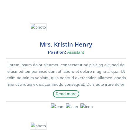
Mrs. Kristin Henry
Position:
Assistant
Lorem ipsum dolor sit amet, consectetur adipisicing elit, sed do
eiusmod tempor incididunt ut labore et dolore magna aliqua. Ut
enim ad minim veniam, quis nostrud exercitation ullamco laboris
nisi ut aliquip ex ea commodo consequat. Duis aute irure dolor
in reprehenderit in voluptte velit. Lorem ipsum dolor sit amet,
Read more
consectetur adipisicing elit, sed do eiusmod tempor incididunt ut
labore et dolore magna aliqua. Ut enim ad minim veniam, quis
nostrud exercitation ullamco laboris nisi ut aliquip ex ea
commodo consequat. Duis aute irure dolor in reprehenderit in
voluptate velit.Lorem ipsum dolor amet laboris consectetur
adipisicing elit, sed do eiusmod tempor incididunt ut labore et