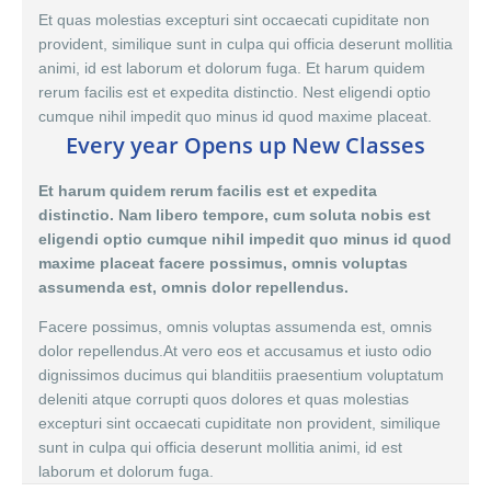
Et quas molestias excepturi sint occaecati cupiditate non
provident, similique sunt in culpa qui officia deserunt mollitia
animi, id est laborum et dolorum fuga. Et harum quidem
rerum facilis est et expedita distinctio. Nest eligendi optio
cumque nihil impedit quo minus id quod maxime placeat.
Every year Opens up New Classes
Et harum quidem rerum facilis est et expedita
distinctio. Nam libero tempore, cum soluta nobis est
eligendi optio cumque nihil impedit quo minus id quod
maxime placeat facere possimus, omnis voluptas
assumenda est, omnis dolor repellendus.
Facere possimus, omnis voluptas assumenda est,
omnis
dolor
repellendus.At vero eos et accusamus et iusto odio
dignissimos ducimus qui blanditiis praesentium voluptatum
deleniti atque corrupti quos dolores et quas molestias
excepturi sint occaecati cupiditate non provident, similique
sunt in culpa qui officia deserunt mollitia animi, id est
laborum et dolorum fuga.