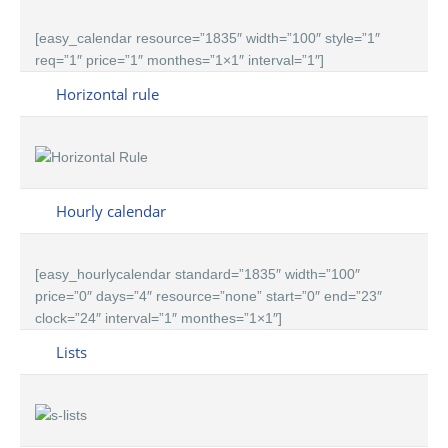
[easy_calendar resource=”1835″ width=”100″ style=”1″
req=”1″ price=”1″ monthes=”1×1″ interval=”1″]
Horizontal rule
Hourly calendar
[easy_hourlycalendar standard=”1835″ width=”100″
price=”0″ days=”4″ resource=”none” start=”0″ end=”23″
clock=”24″ interval=”1″ monthes=”1×1″]
Lists