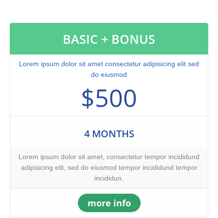
nostrud exercitation ullamco laboris nisi ut aliquip ex ea
commodo consequat. Duis aute irure dolor in reprehenderit in
voluptate velit.Lorem ipsum dolor amet laboris consectetur
BASIC + BONUS
adipisicing elit, sed do eiusmod tempor incididunt ut labore et
dolore magna aliqua. Ut enim ad minim veniam, quis nostrud
exercitation ullamco laboris nisi ut aliquip ex ea commodo
Lorem ipsum dolor sit amet consectetur adipisicing elit sed
consequat. Duis aute irure dolor in reprehenderit.At vero eos et
do eiusmod
accusamus et iusto odio dignissimos ducimus qui blanditiis
$500
praesentium voluptatum. At vero eos et accusamus et iusto odio
dignissimos ducimus qui blanditiis praesentium voluptatum
deleniti atque corrupti quos dolores et quas molestias excepturi
sint occaecati cupiditate non provident, similique sunt in culpa
4 MONTHS
qui officia deserunt mollitia animi, id est laborum et dolorum
fuga. Et harum quidem rerum facilis est et expedita distinctio.
Lorem ipsum dolor sit amet, consectetur tempor incididund
adipisicing elit, sed do eiusmod tempor incididund tempor
incididun.
more info