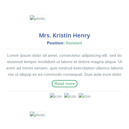
Mrs. Kristin Henry
Position:
Assistant
Lorem ipsum dolor sit amet, consectetur adipisicing elit, sed do
eiusmod tempor incididunt ut labore et dolore magna aliqua. Ut
enim ad minim veniam, quis nostrud exercitation ullamco laboris
nisi ut aliquip ex ea commodo consequat. Duis aute irure dolor
in reprehenderit in voluptte velit. Lorem ipsum dolor sit amet,
Read more
consectetur adipisicing elit, sed do eiusmod tempor incididunt ut
labore et dolore magna aliqua. Ut enim ad minim veniam, quis
nostrud exercitation ullamco laboris nisi ut aliquip ex ea
commodo consequat. Duis aute irure dolor in reprehenderit in
voluptate velit.Lorem ipsum dolor amet laboris consectetur
adipisicing elit, sed do eiusmod tempor incididunt ut labore et
dolore magna aliqua. Ut enim ad minim veniam, quis nostrud