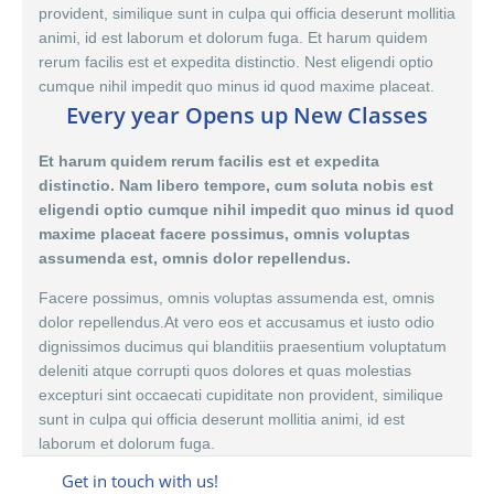
provident, similique sunt in culpa qui officia deserunt mollitia
animi, id est laborum et dolorum fuga. Et harum quidem
rerum facilis est et expedita distinctio. Nest eligendi optio
cumque nihil impedit quo minus id quod maxime placeat.
Every year Opens up New Classes
Et harum quidem rerum facilis est et expedita
distinctio. Nam libero tempore, cum soluta nobis est
eligendi optio cumque nihil impedit quo minus id quod
maxime placeat facere possimus, omnis voluptas
assumenda est, omnis dolor repellendus.
Facere possimus, omnis voluptas assumenda est,
omnis
dolor
repellendus.At vero eos et accusamus et iusto odio
dignissimos ducimus qui blanditiis praesentium voluptatum
deleniti atque corrupti quos dolores et quas molestias
excepturi sint occaecati cupiditate non provident, similique
sunt in culpa qui officia deserunt mollitia animi, id est
laborum et dolorum fuga.
Get in touch with us!