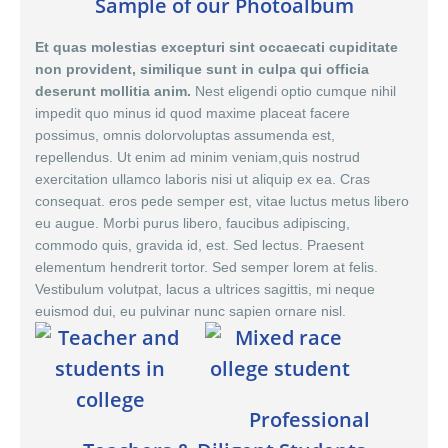
Sample of our Photoalbum
Et quas molestias excepturi sint occaecati cupiditate
non provident, similique sunt in culpa qui officia
deserunt mollitia anim.
Nest eligendi optio cumque nihil
impedit quo minus id quod maxime placeat facere
possimus,
omnis dolor
voluptas assumenda est,
repellendus. Ut enim ad minim veniam,quis nostrud
exercitation ullamco laboris nisi ut aliquip ex ea. Cras
consequat. eros pede semper est, vitae luctus metus libero
eu augue. Morbi purus libero, faucibus adipiscing,
commodo quis, gravida id, est. Sed lectus. Praesent
elementum hendrerit tortor. Sed semper lorem at felis.
Vestibulum volutpat, lacus a ultrices sagittis, mi neque
euismod dui, eu pulvinar nunc sapien ornare nisl.
Professional