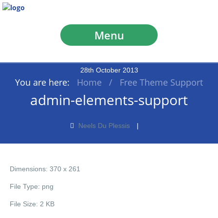
Menu
28
th
October
2013
You are here:
Home
/
Free Theme Support
admin-elements-support
Neels Du Plessis
Dimensions:
370 x 261
File Type:
png
File Size:
2 KB