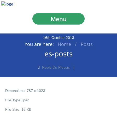
Menu
16
th
October
2013
You are here:
Home
/
Posts
es-posts
Neels Du Plessis
Dimensions:
787 x 1023
File Type:
jpeg
File Size:
16 KB