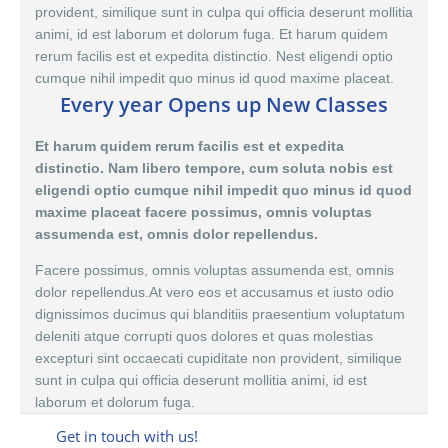
provident, similique sunt in culpa qui officia deserunt mollitia
animi, id est laborum et dolorum fuga. Et harum quidem
rerum facilis est et expedita distinctio. Nest eligendi optio
cumque nihil impedit quo minus id quod maxime placeat.
Every year Opens up New Classes
Et harum quidem rerum facilis est et expedita
distinctio. Nam libero tempore, cum soluta nobis est
eligendi optio cumque nihil impedit quo minus id quod
maxime placeat facere possimus, omnis voluptas
assumenda est, omnis dolor repellendus.
Facere possimus, omnis voluptas assumenda est,
omnis
dolor
repellendus.At vero eos et accusamus et iusto odio
dignissimos ducimus qui blanditiis praesentium voluptatum
deleniti atque corrupti quos dolores et quas molestias
excepturi sint occaecati cupiditate non provident, similique
sunt in culpa qui officia deserunt mollitia animi, id est
laborum et dolorum fuga.
Get in touch with us!