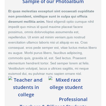
Sample of our Photoalbum
Et quas molestias excepturi sint occaecati cupiditate
non provident, similique sunt in culpa qui officia
deserunt mollitia anim.
Nest eligendi optio cumque nihil
impedit quo minus id quod maxime placeat facere
possimus,
omnis dolor
voluptas assumenda est,
repellendus. Ut enim ad minim veniam,quis nostrud
exercitation ullamco laboris nisi ut aliquip ex ea. Cras
consequat. eros pede semper est, vitae luctus metus libero
eu augue. Morbi purus libero, faucibus adipiscing,
commodo quis, gravida id, est. Sed lectus. Praesent
elementum hendrerit tortor. Sed semper lorem at felis.
Vestibulum volutpat, lacus a ultrices sagittis, mi neque
euismod dui, eu pulvinar nunc sapien ornare nisl.
Professional