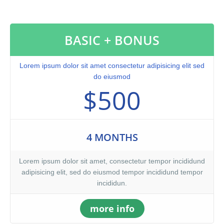
nostrud exercitation ullamco laboris nisi ut aliquip ex ea
commodo consequat. Duis aute irure dolor in reprehenderit in
voluptate velit.Lorem ipsum dolor amet laboris consectetur
BASIC + BONUS
adipisicing elit, sed do eiusmod tempor incididunt ut labore et
dolore magna aliqua. Ut enim ad minim veniam, quis nostrud
exercitation ullamco laboris nisi ut aliquip ex ea commodo
Lorem ipsum dolor sit amet consectetur adipisicing elit sed
consequat. Duis aute irure dolor in reprehenderit.At vero eos et
do eiusmod
accusamus et iusto odio dignissimos ducimus qui blanditiis
$500
praesentium voluptatum. At vero eos et accusamus et iusto odio
dignissimos ducimus qui blanditiis praesentium voluptatum
deleniti atque corrupti quos dolores et quas molestias excepturi
sint occaecati cupiditate non provident, similique sunt in culpa
4 MONTHS
qui officia deserunt mollitia animi, id est laborum et dolorum
fuga. Et harum quidem rerum facilis est et expedita distinctio.
Lorem ipsum dolor sit amet, consectetur tempor incididund
adipisicing elit, sed do eiusmod tempor incididund tempor
incididun.
more info