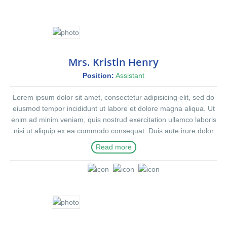
Mrs. Kristin Henry
Position:
Assistant
Lorem ipsum dolor sit amet, consectetur adipisicing elit, sed do
eiusmod tempor incididunt ut labore et dolore magna aliqua. Ut
enim ad minim veniam, quis nostrud exercitation ullamco laboris
nisi ut aliquip ex ea commodo consequat. Duis aute irure dolor
in reprehenderit in voluptte velit. Lorem ipsum dolor sit amet,
Read more
consectetur adipisicing elit, sed do eiusmod tempor incididunt ut
labore et dolore magna aliqua. Ut enim ad minim veniam, quis
nostrud exercitation ullamco laboris nisi ut aliquip ex ea
commodo consequat. Duis aute irure dolor in reprehenderit in
voluptate velit.Lorem ipsum dolor amet laboris consectetur
adipisicing elit, sed do eiusmod tempor incididunt ut labore et
dolore magna aliqua. Ut enim ad minim veniam, quis nostrud