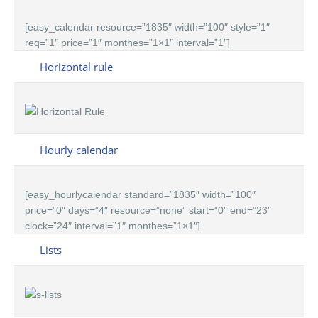
[easy_calendar resource=”1835″ width=”100″ style=”1″
req=”1″ price=”1″ monthes=”1×1″ interval=”1″]
Horizontal rule
Hourly calendar
[easy_hourlycalendar standard=”1835″ width=”100″
price=”0″ days=”4″ resource=”none” start=”0″ end=”23″
clock=”24″ interval=”1″ monthes=”1×1″]
Lists