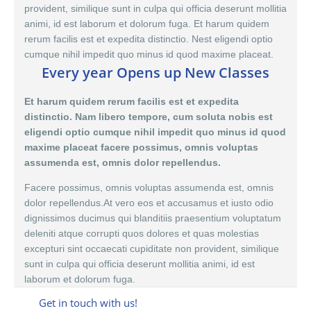
provident, similique sunt in culpa qui officia deserunt mollitia
animi, id est laborum et dolorum fuga. Et harum quidem
rerum facilis est et expedita distinctio. Nest eligendi optio
cumque nihil impedit quo minus id quod maxime placeat.
Every year Opens up New Classes
Et harum quidem rerum facilis est et expedita
distinctio. Nam libero tempore, cum soluta nobis est
eligendi optio cumque nihil impedit quo minus id quod
maxime placeat facere possimus, omnis voluptas
assumenda est, omnis dolor repellendus.
Facere possimus, omnis voluptas assumenda est,
omnis
dolor
repellendus.At vero eos et accusamus et iusto odio
dignissimos ducimus qui blanditiis praesentium voluptatum
deleniti atque corrupti quos dolores et quas molestias
excepturi sint occaecati cupiditate non provident, similique
sunt in culpa qui officia deserunt mollitia animi, id est
laborum et dolorum fuga.
Get in touch with us!