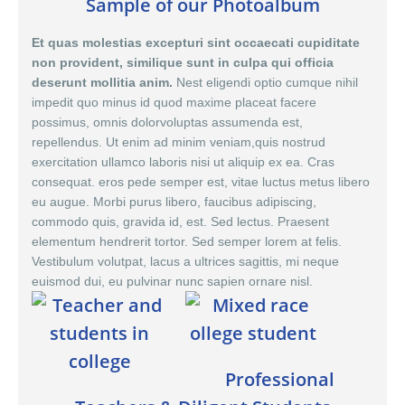
Sample of our Photoalbum
Et quas molestias excepturi sint occaecati cupiditate
non provident, similique sunt in culpa qui officia
deserunt mollitia anim.
Nest eligendi optio cumque nihil
impedit quo minus id quod maxime placeat facere
possimus,
omnis dolor
voluptas assumenda est,
repellendus. Ut enim ad minim veniam,quis nostrud
exercitation ullamco laboris nisi ut aliquip ex ea. Cras
consequat. eros pede semper est, vitae luctus metus libero
eu augue. Morbi purus libero, faucibus adipiscing,
commodo quis, gravida id, est. Sed lectus. Praesent
elementum hendrerit tortor. Sed semper lorem at felis.
Vestibulum volutpat, lacus a ultrices sagittis, mi neque
euismod dui, eu pulvinar nunc sapien ornare nisl.
Professional