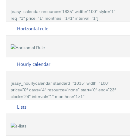
[easy_calendar resource=”1835″ width=”100″ style=”1″
req=”1″ price=”1″ monthes=”1×1″ interval=”1″]
Horizontal rule
Hourly calendar
[easy_hourlycalendar standard=”1835″ width=”100″
price=”0″ days=”4″ resource=”none” start=”0″ end=”23″
clock=”24″ interval=”1″ monthes=”1×1″]
Lists