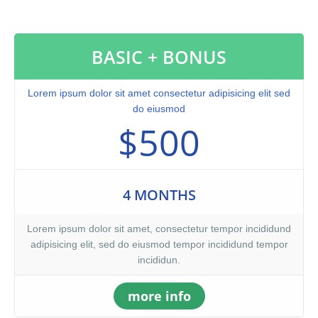
nostrud exercitation ullamco laboris nisi ut aliquip ex ea
commodo consequat. Duis aute irure dolor in reprehenderit in
voluptate velit.Lorem ipsum dolor amet laboris consectetur
BASIC + BONUS
adipisicing elit, sed do eiusmod tempor incididunt ut labore et
dolore magna aliqua. Ut enim ad minim veniam, quis nostrud
exercitation ullamco laboris nisi ut aliquip ex ea commodo
Lorem ipsum dolor sit amet consectetur adipisicing elit sed
consequat. Duis aute irure dolor in reprehenderit.At vero eos et
do eiusmod
accusamus et iusto odio dignissimos ducimus qui blanditiis
$500
praesentium voluptatum. At vero eos et accusamus et iusto odio
dignissimos ducimus qui blanditiis praesentium voluptatum
deleniti atque corrupti quos dolores et quas molestias excepturi
sint occaecati cupiditate non provident, similique sunt in culpa
4 MONTHS
qui officia deserunt mollitia animi, id est laborum et dolorum
fuga. Et harum quidem rerum facilis est et expedita distinctio.
Lorem ipsum dolor sit amet, consectetur tempor incididund
adipisicing elit, sed do eiusmod tempor incididund tempor
incididun.
more info