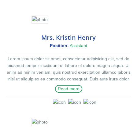
Mrs. Kristin Henry
Position:
Assistant
Lorem ipsum dolor sit amet, consectetur adipisicing elit, sed do
eiusmod tempor incididunt ut labore et dolore magna aliqua. Ut
enim ad minim veniam, quis nostrud exercitation ullamco laboris
nisi ut aliquip ex ea commodo consequat. Duis aute irure dolor
in reprehenderit in voluptte velit. Lorem ipsum dolor sit amet,
Read more
consectetur adipisicing elit, sed do eiusmod tempor incididunt ut
labore et dolore magna aliqua. Ut enim ad minim veniam, quis
nostrud exercitation ullamco laboris nisi ut aliquip ex ea
commodo consequat. Duis aute irure dolor in reprehenderit in
voluptate velit.Lorem ipsum dolor amet laboris consectetur
adipisicing elit, sed do eiusmod tempor incididunt ut labore et
dolore magna aliqua. Ut enim ad minim veniam, quis nostrud