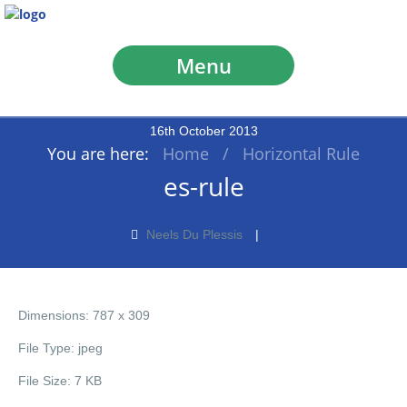
Menu
16
th
October
2013
You are here:
Home
/
Horizontal Rule
es-rule
Neels Du Plessis
Dimensions:
787 x 309
File Type:
jpeg
File Size:
7 KB